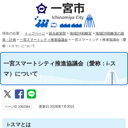
現在の位置：
トップページ
>
総合政策部
>
地域DX戦略室
>
地域DX戦略室の政
策・計画
>
一宮スマートシティ推進協議会
>
一宮スマートシティ推進協議会（愛
称：i-スマ）について
一宮スマートシティ推進協議会（愛称：i-ス
マ）について
ページID 1062384
更新日 2026年7月30日
i-スマとは