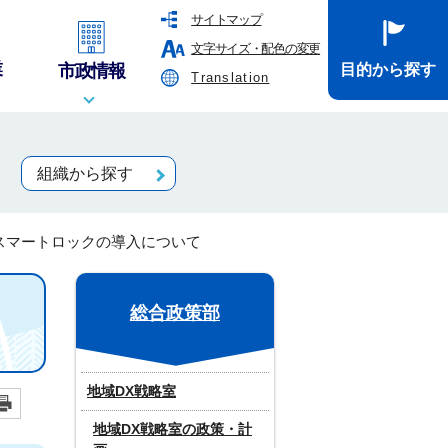
サイトマップ
文字サイズ・配色の変更
業
市政情報
目的から探す
Translation
組織から探す
スマートロックの導入について
総合政策部
地域DX戦略室
地域DX戦略室の政策・計