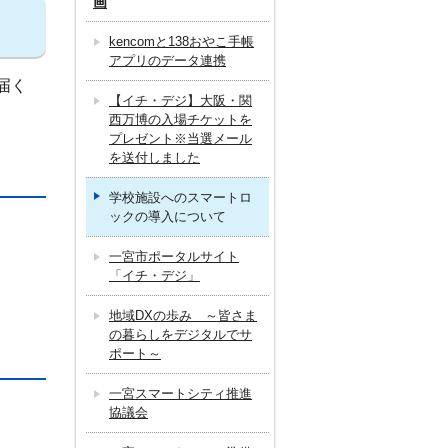
画
kencomと138おやこ手帳
アプリのデータ連携
届く
【イチ・デジ】大阪・関
西万博の入場チケットを
プレゼント※当選メール
を送付しました
学校施設へのスマートロ
ックの導入について
一宮市ポータルサイト
「イチ・デジ」
地域DXの歩み ～皆さま
の暮らしをデジタルでサ
ポート～
一宮スマートシティ推進
協議会