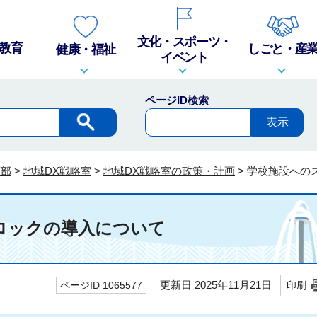
文化・スポーツ・
教育
しごと・産
健康・福祉
イベント
ページID検索
策部
>
地域DX戦略室
>
地域DX戦略室の政策・計画
>
学校施設への
ロックの導入について
更新日 2025年11月21日
ページID 1065577
印刷