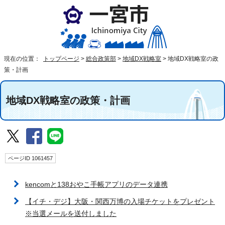
現在の位置：
トップページ
>
総合政策部
>
地域DX戦略室
>
地域DX戦略室の政
策・計画
地域DX戦略室の政策・計画
ページID 1061457
kencomと138おやこ手帳アプリのデータ連携
【イチ・デジ】大阪・関西万博の入場チケットをプレゼント
※当選メールを送付しました