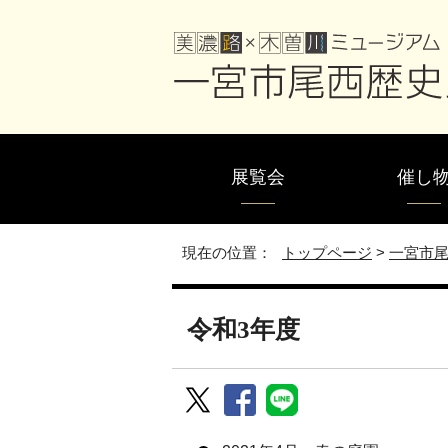
展覧会
催し
現在の位置：
トップページ
>
一宮市
令和3年度