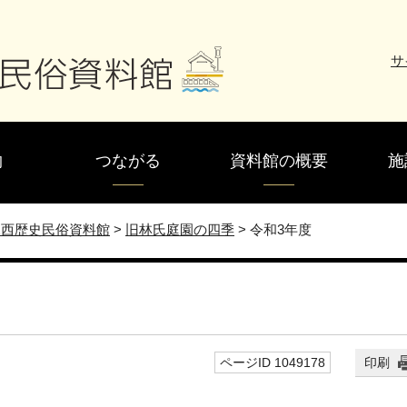
サ
物
つながる
資料館の概要
施
尾西歴史民俗資料館
>
旧林氏庭園の四季
>
令和3年度
ページID 1049178
印刷