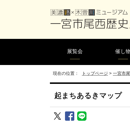
展覧会
催し
現在の位置：
トップページ
>
一宮市
起まちあるきマップ