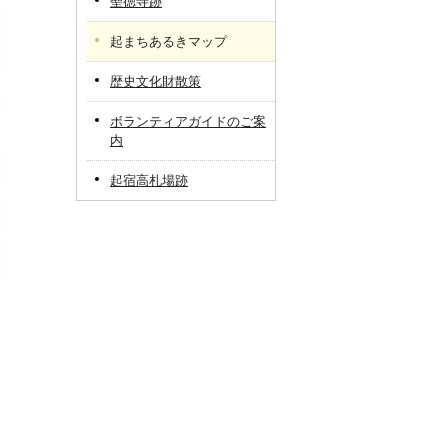
聖徳寺跡
起まちあるきマップ
歴史文化財散策
ボランティアガイドのご案
内
起宿高札場跡