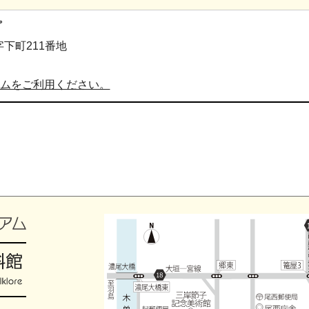
プ
字下町211番地
ムをご利用ください。