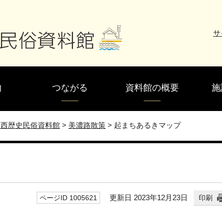
サ
物
つながる
資料館の概要
施
尾西歴史民俗資料館
>
美濃路散策
>
起まちあるきマップ
更新日 2023年12月23日
ページID 1005621
印刷