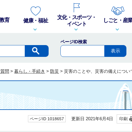
文化・スポーツ・
教育
しごと・産
健康・福祉
イベント
ページID検索
る質問
>
暮らし・手続き
>
防災
>
災害のことや、災害の備えについ
更新日 2021年6月4日
ページID 1018657
印刷