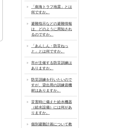
「南海トラフ地震」とは
何ですか。
避難指示などの避難情報
は、どのように周知され
るのですか。
「あんしん・防災ねっ
と」とは何ですか。
市が主催する防災訓練は
ありますか。
防災訓練を行いたいので
すが、貸出用の訓練資機
材はありますか。
災害時に備えた給水機器
（給水設備）には何があ
りますか。
個別避難計画について教