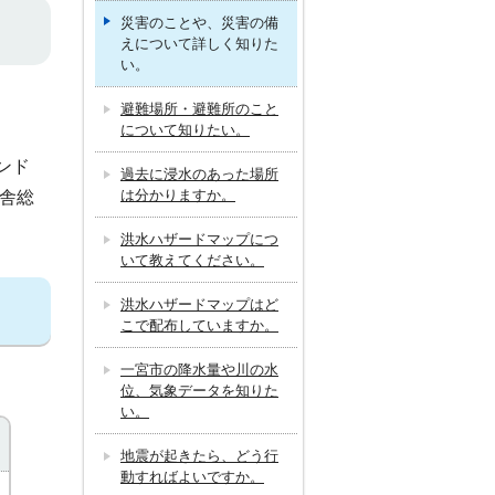
災害のことや、災害の備
えについて詳しく知りた
い。
避難場所・避難所のこと
について知りたい。
ンド
過去に浸水のあった場所
は分かりますか。
庁舎総
洪水ハザードマップにつ
いて教えてください。
洪水ハザードマップはど
こで配布していますか。
一宮市の降水量や川の水
位、気象データを知りた
い。
地震が起きたら、どう行
動すればよいですか。