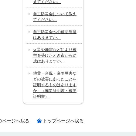
えてください。
自主防災会について教え
てください。
自主防災会への補助制度
はありますか。
火災や地震などにより被
害を受けたとき市から助
成はありますか。
地震・台風・豪雨災害な
どの被害にあったことを
証明するものはあります
か。（罹災証明書・被災
証明書）
のページへ戻る
トップページへ戻る