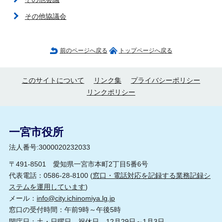
その他協議会
前のページへ戻る
トップページへ戻る
このサイトについて
リンク集
プライバシーポリシー
リンクポリシー
一宮市役所
法人番号:3000020232033
〒491-8501 愛知県一宮市本町2丁目5番6号
代表電話：0586-28-8100 (
窓口・電話対応を記録する業務記録シ
ステムを運用しています
)
メール：
info@city.ichinomiya.lg.jp
窓口の受付時間：午前9時～午後5時
閉庁日：土・日曜日、祝休日、12月29日～1月3日