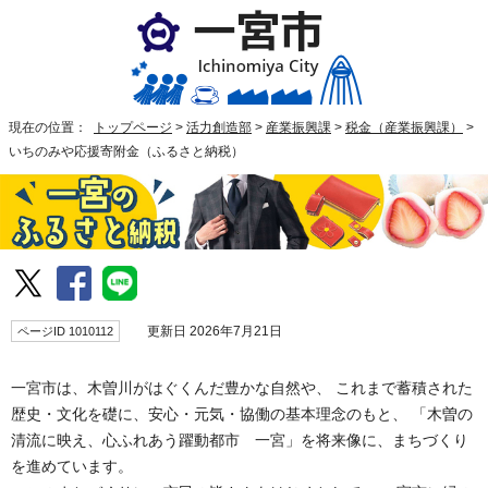
現在の位置：
トップページ
>
活力創造部
>
産業振興課
>
税金（産業振興課）
>
いちのみや応援寄附金（ふるさと納税）
ページID 1010112
更新日 2026年7月21日
一宮市は、木曽川がはぐくんだ豊かな自然や、 これまで蓄積された
歴史・文化を礎に、安心・元気・協働の基本理念のもと、 「木曽の
清流に映え、心ふれあう躍動都市 一宮」を将来像に、まちづくり
を進めています。