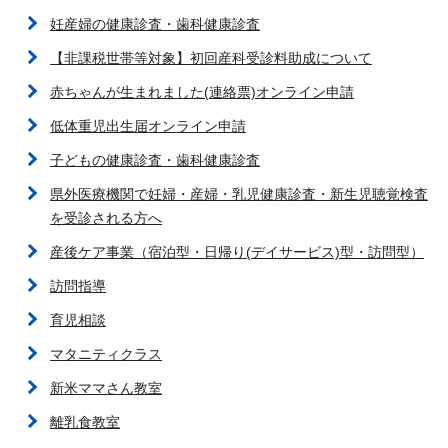
妊産婦の健康診査・歯科健康診査
【非課税世帯等対象】初回産科受診料助成について
赤ちゃんが生まれました(連絡票)オンライン申請
低体重児出生届オンライン申請
子どもの健康診査・歯科健康診査
県外医療機関で妊婦・産婦・乳児健康診査・新生児聴覚検査
を受診される方へ
産後ケア事業（宿泊型・日帰り(デイサービス)型・訪問型）
訪問指導
育児相談
マタニティクラス
新米ママさん教室
離乳食教室