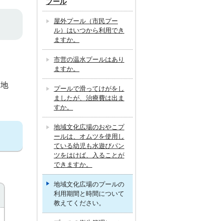
プール
屋外プール（市民プー
ル）はいつから利用でき
ますか。
市営の温水プールはあり
ますか。
は地
プールで滑ってけがをし
ましたが、治療費は出ま
すか。
地域文化広場のおやこプ
ールは、オムツを使用し
ている幼児も水遊びパン
ツをはけば、入ることが
できますか。
地域文化広場のプールの
利用期間と時間について
教えてください。