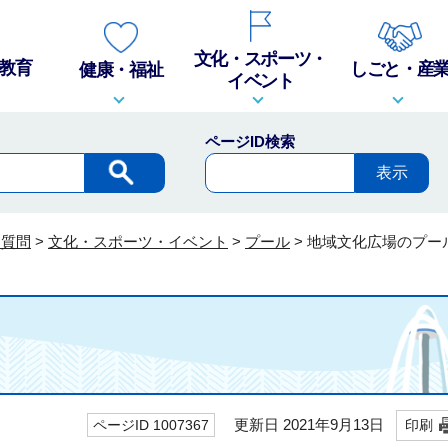
文化・スポーツ・
教育
しごと・産
健康・福祉
イベント
ページID検索
る質問
>
文化・スポーツ・イベント
>
プール
>
地域文化広場のプー
更新日 2021年9月13日
ページID 1007367
印刷