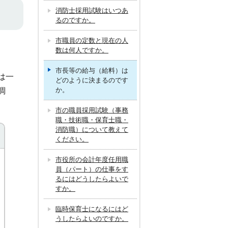
消防士採用試験はいつあ
るのですか。
市職員の定数と現在の人
数は何人ですか。
市長等の給与（給料）は
は一
どのように決まるのです
か。
調
市の職員採用試験（事務
職・技術職・保育士職・
消防職）について教えて
ください。
市役所の会計年度任用職
員（パート）の仕事をす
るにはどうしたらよいで
すか。
臨時保育士になるにはど
うしたらよいのですか。