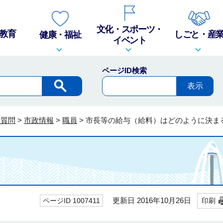
文化・スポーツ・
教育
しごと・産
健康・福祉
イベント
ページID検索
る質問
>
市政情報
>
職員
>
市長等の給与（給料）はどのように決ま
更新日 2016年10月26日
ページID 1007411
印刷