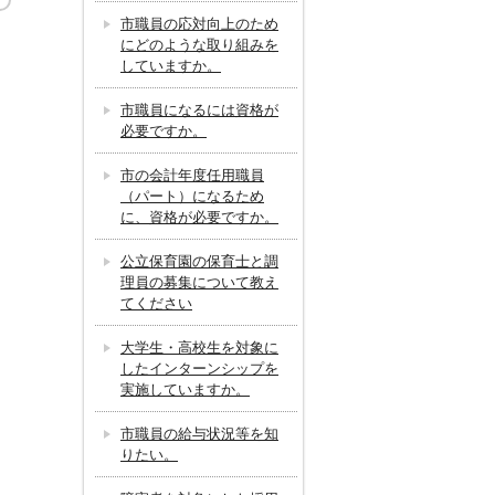
市職員の応対向上のため
にどのような取り組みを
していますか。
市職員になるには資格が
必要ですか。
市の会計年度任用職員
（パート）になるため
に、資格が必要ですか。
公立保育園の保育士と調
理員の募集について教え
てください
大学生・高校生を対象に
したインターンシップを
実施していますか。
市職員の給与状況等を知
りたい。