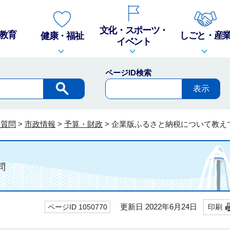
文化・スポーツ・
教育
しごと・産
健康・福祉
イベント
ページID検索
る質問
>
市政情報
>
予算・財政
>
企業版ふるさと納税について教え
問
更新日 2022年6月24日
ページID 1050770
印刷