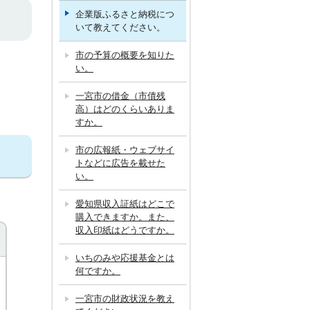
企業版ふるさと納税につ
いて教えてください。
市の予算の概要を知りた
い。
一宮市の借金（市債残
高）はどのくらいありま
すか。
市の広報紙・ウェブサイ
トなどに広告を載せた
い。
愛知県収入証紙はどこで
購入できますか。また、
収入印紙はどうですか。
いちのみや応援基金とは
何ですか。
一宮市の財政状況を教え