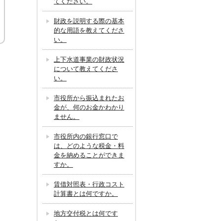
てください。
財政を説明する際の基本
的な用語を教えてくださ
い。
上下水道事業の財政状況
について教えてくださ
い。
市役所から振込まれたお
金が、何のお金かわかり
ません。
市役所内の銀行窓口で
は、どのような税金・料
金を納めることができま
すか。
賃借対照表・行政コスト
計算書とは何ですか。
地方交付税とは何です