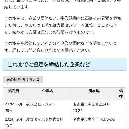
的に、企業や団体などと「高齢者見守り活動に関する協定」を締
結しています。
この協定は、企業や団体などが事業活動中に高齢者の異変を察知
した時に、市または地域包括支援センターへ通報することによ
り、速やかに安否確認などの対応を行うものです。
この協定を締結していただける企業や団体などを募集していま
す。詳しくは問い合わせ先までお尋ねください。
これまでに協定を締結した企業など
表の幅を切り替える
協定日
企業名
所在地
備
考
2026年3月
株式会社レクスト
名古屋市中区富士見町
26日
10-27
2024年9月
愛知ダイハツ株式会社
名古屋市中区千代田3-2-5
19日