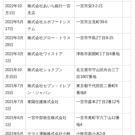
2022年10
株式会社あいち銀行一宮
一宮市栄3-2-21
月1日
支店
2022年5月
株式会社エポフードシス
一宮市古見町39-6
17日
テム
2022年3月
株式会社グロー・トラス
一宮市平島2丁目9-15
28日
2022年3月
株式会社ワイストア
津島市新開町1丁目6番地
1日
2021年10
株式会社ショクブン
名古屋市守山区向台三丁
月15日
目1807番地
2021年7月
株式会社セブン－イレブ
東京都千代田区二番町8
15日
ン・ジャパン
番地8
2021年7月
東陽住建株式会社
一宮市森本2丁目2番12号
1日
2021年6月
一宮中部衛生株式会社
一宮市奥町字六丁山12番
1日
地4
2021年5月
ヤマト運輸株式会社小牧
小牧市新小木2-8