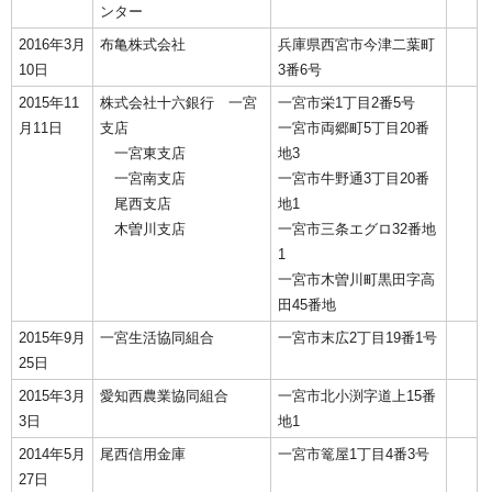
ンター
2016年3月
布亀株式会社
兵庫県西宮市今津二葉町
10日
3番6号
2015年11
株式会社十六銀行 一宮
一宮市栄1丁目2番5号
月11日
支店
一宮市両郷町5丁目20番
一宮東支店
地3
一宮南支店
一宮市牛野通3丁目20番
尾西支店
地1
木曽川支店
一宮市三条エグロ32番地
1
一宮市木曽川町黒田字高
田45番地
2015年9月
一宮生活協同組合
一宮市末広2丁目19番1号
25日
2015年3月
愛知西農業協同組合
一宮市北小渕字道上15番
3日
地1
2014年5月
尾西信用金庫
一宮市篭屋1丁目4番3号
27日