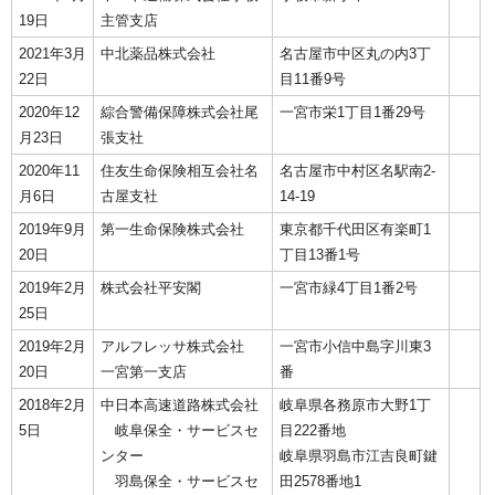
19日
主管支店
2021年3月
中北薬品株式会社
名古屋市中区丸の内3丁
22日
目11番9号
2020年12
綜合警備保障株式会社尾
一宮市栄1丁目1番29号
月23日
張支社
2020年11
住友生命保険相互会社名
名古屋市中村区名駅南2-
月6日
古屋支社
14-19
2019年9月
第一生命保険株式会社
東京都千代田区有楽町1
20日
丁目13番1号
2019年2月
株式会社平安閣
一宮市緑4丁目1番2号
25日
2019年2月
アルフレッサ株式会社
一宮市小信中島字川東3
20日
一宮第一支店
番
2018年2月
中日本高速道路株式会社
岐阜県各務原市大野1丁
5日
岐阜保全・サービスセ
目222番地
ンター
岐阜県羽島市江吉良町鍵
羽島保全・サービスセ
田2578番地1