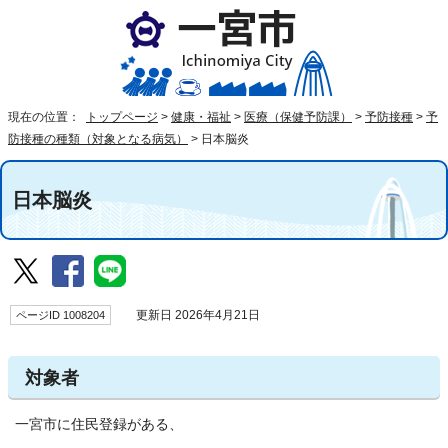
現在の位置：
トップページ
>
健康・福祉
>
医療（保健予防課）
>
予防接種
>
予
防接種の種類（対象となる病気）
>
日本脳炎
日本脳炎
ページID 1008204
更新日 2026年4月21日
対象者
一宮市に住民登録がある、