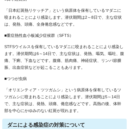
「日本紅斑熱リケッチア」という病原体を保有しているマダニに
咬まれることにより感染します。潜伏期間は2～8日で、主な症状
は、発熱、頭痛、全身倦怠感などです。
■重症熱性血小板減少症候群（SFTS）
STFSウイルスを保有しているマダニに咬まれることにより感染し
ます。潜伏期間は6～14日で、主な症状は、発熱、嘔気、嘔吐、腹
痛、下痢、下血などです。腹痛、筋肉痛、神経症状、リンパ節腫
脹、出血症状などが起こることもあります。
■つつが虫病
「オリエンティア・ツツガムシ」という病原体を保有しているツ
ツガムシに咬まれることにより感染します。潜伏期間は5～14日
で、主な症状は、発熱、頭痛、倦怠感などです。高熱の後、体幹
部を中心にかゆみのない紅斑が現れます。
ダニによる感染症の対策について