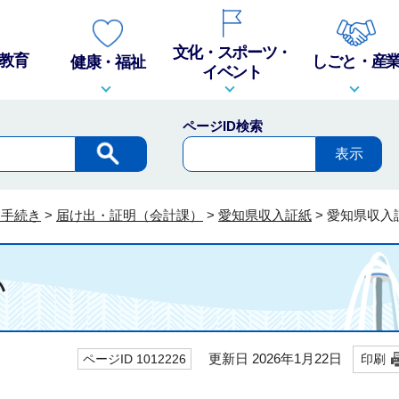
文化・スポーツ・
教育
しごと・産
健康・福祉
イベント
ページID検索
・手続き
>
届け出・証明（会計課）
>
愛知県収入証紙
>
愛知県収入
い
更新日 2026年1月22日
ページID 1012226
印刷