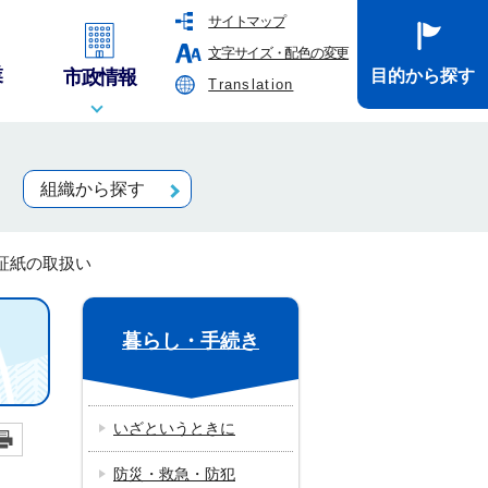
サイトマップ
文字サイズ・配色の変更
業
市政情報
目的から探す
Translation
組織から探す
証紙の取扱い
暮らし・手続き
いざというときに
防災・救急・防犯