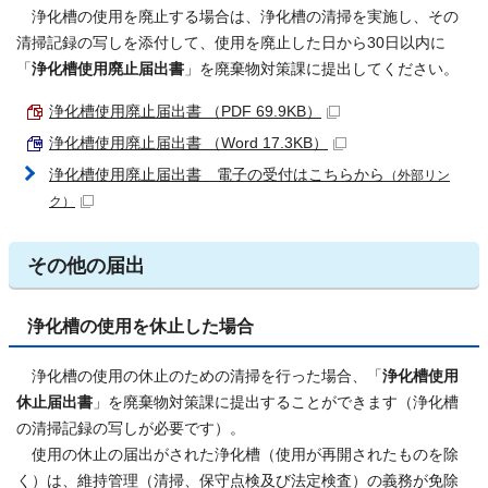
浄化槽の使用を廃止する場合は、浄化槽の清掃を実施し、その
清掃記録の写しを添付して、使用を廃止した日から30日以内に
「
浄化槽使用廃止届出書
」を廃棄物対策課に提出してください。
浄化槽使用廃止届出書 （PDF 69.9KB）
浄化槽使用廃止届出書 （Word 17.3KB）
浄化槽使用廃止届出書 電子の受付はこちらから
（外部リン
ク）
その他の届出
浄化槽の使用を休止した場合
浄化槽の使用の休止のための清掃を行った場合、「
浄化槽使用
休止届出書
」を廃棄物対策課に提出することができます（浄化槽
の清掃記録の写しが必要です）。
使用の休止の届出がされた浄化槽（使用が再開されたものを除
く）は、維持管理（清掃、保守点検及び法定検査）の義務が免除