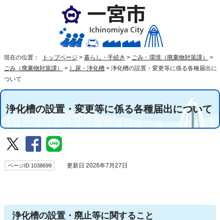
現在の位置：
トップページ
>
暮らし・手続き
>
ごみ・環境（廃棄物対策課）
>
ごみ（廃棄物対策課）
>
し尿・浄化槽
>
浄化槽の設置・変更等に係る各種届出に
ついて
浄化槽の設置・変更等に係る各種届出について
ページID 1038699
更新日 2026年7月27日
浄化槽の設置・廃止等に関すること