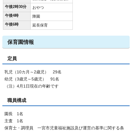
午後2時30分
おやつ
午後4時
降園
午後6時
延長保育
保育園情報
定員
乳児（10カ月～2歳児） 29名
幼児（3歳児～5歳児） 91名
（注）4月1日現在の年齢です
職員構成
園長 1名
主査 1名
保育士・調理員 一宮市児童福祉施設及び運営の基準に関する条