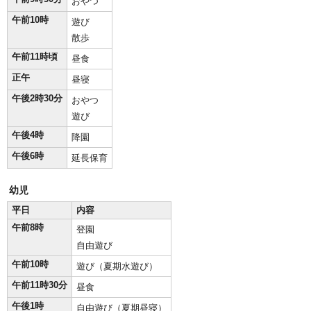
おやつ
午前10時
遊び
散歩
午前11時頃
昼食
正午
昼寝
午後2時30分
おやつ
遊び
午後4時
降園
午後6時
延長保育
幼児
平日
内容
午前8時
登園
自由遊び
午前10時
遊び（夏期水遊び）
午前11時30分
昼食
午後1時
自由遊び（夏期昼寝）