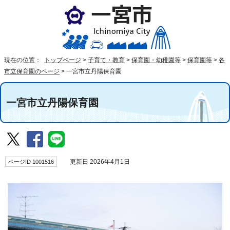
現在の位置：
トップページ
>
子育て・教育
>
保育園・幼稚園等
>
保育園等
>
各
市立保育園のページ
>
一宮市立丹陽保育園
一宮市立丹陽保育園
ページID 1001516
更新日 2026年4月1日