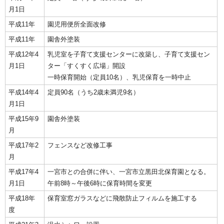
月1日
平成11年
園児用便所全面改修
平成11年
園舎外塗装
平成12年4
乳児室を子育て支援センターに改築し、子育て支援セン
月1日
ター「すくすく広場」開設
一時保育開始（定員10名）、乳児保育を一時中止
平成14年4
定員90名（うち2歳未満児9名）
月1日
平成15年9
園舎外塗装
月
平成17年2
フェンスなど改修工事
月
平成17年4
一宮市との合併に伴い、一宮市立黒田北保育園となる。
月1日
午前8時～午後6時に保育時間を変更
平成18年
保育室窓ガラスなどに飛散防止フィルムを施工する
度