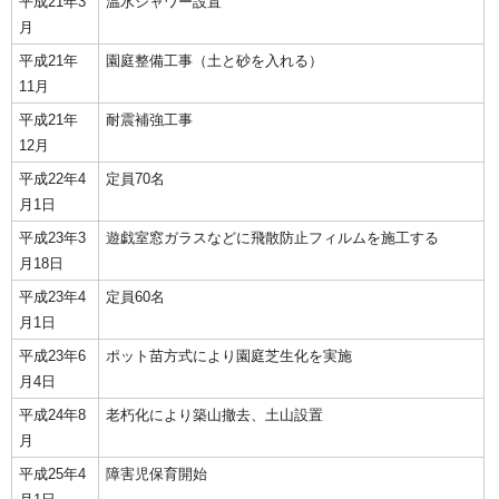
平成21年3
温水シャワー設置
月
平成21年
園庭整備工事（土と砂を入れる）
11月
平成21年
耐震補強工事
12月
平成22年4
定員70名
月1日
平成23年3
遊戯室窓ガラスなどに飛散防止フィルムを施工する
月18日
平成23年4
定員60名
月1日
平成23年6
ポット苗方式により園庭芝生化を実施
月4日
平成24年8
老朽化により築山撤去、土山設置
月
平成25年4
障害児保育開始