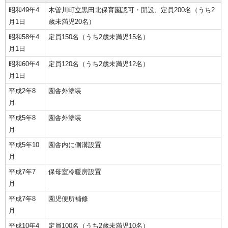
昭和49年4
木曽川町立黒田北保育園認可・開設、定員200名（うち2
月1日
歳未満児20名）
昭和58年4
定員150名（うち2歳未満児15名）
月1日
昭和60年4
定員120名（うち2歳未満児12名）
月1日
平成2年8
園舎外塗装
月
平成5年8
園舎外塗装
月
平成5年10
園舎内に側溝設置
月
平成7年7
保母室冷暖房設置
月
平成7年8
園児便所補修
月
平成10年4
定員100名（うち2歳未満児10名）