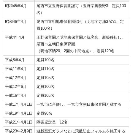
昭和45年4月
尾西市立玉野保育園認可（玉野字裏葭野3、定員100
名）
昭和46年4月
尾西市立明地東保育園認可（明地字寺浦37の1、定
員100名）
平成4年4月
玉野保育園と明地東保育園と統廃合、新築移転し、
尾西市立朝日東保育園
（明地字鞆20、2園の中間地点）、定員120名
平成8年4月
定員100名
平成11年4月
定員110名
平成12年4月
定員105名
平成12年6月
定員100名
平成16年4月
定員105名
平成17年4月1日
一宮市に合併し、一宮市立朝日東保育園と称する
平成19年4月1日
定員90名
平成21年4月1日
障害児定員 12名
平成23年2月9日
遊戯室窓ガラスなどに飛散防止フィルムを施工する