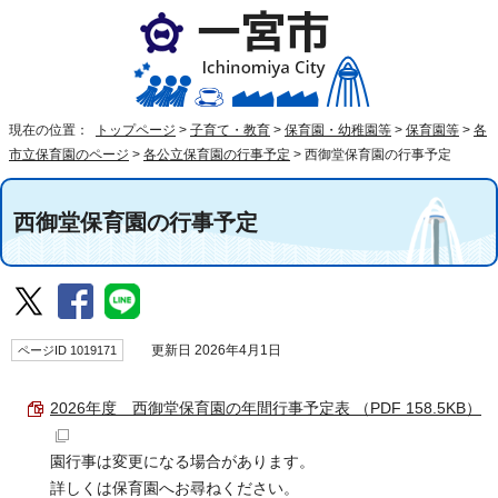
現在の位置：
トップページ
>
子育て・教育
>
保育園・幼稚園等
>
保育園等
>
各
市立保育園のページ
>
各公立保育園の行事予定
>
西御堂保育園の行事予定
西御堂保育園の行事予定
ページID 1019171
更新日 2026年4月1日
2026年度 西御堂保育園の年間行事予定表 （PDF 158.5KB）
園行事は変更になる場合があります。
詳しくは保育園へお尋ねください。