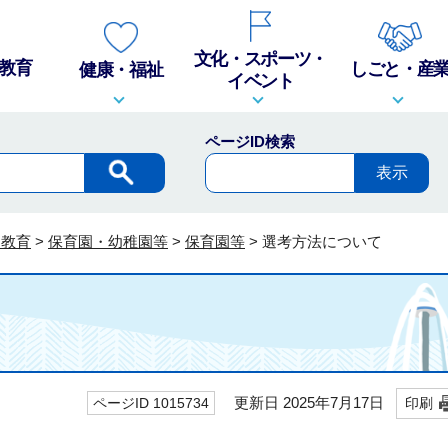
文化・スポーツ・
教育
しごと・産
健康・福祉
イベント
ページID検索
・教育
>
保育園・幼稚園等
>
保育園等
>
選考方法について
更新日 2025年7月17日
ページID 1015734
印刷