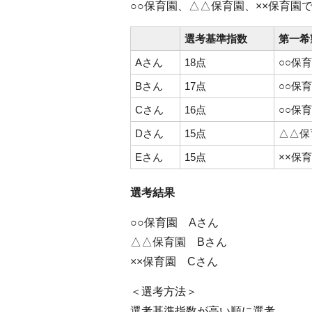
○○保育園、△△保育園、××保育園
選考基準指数
第一希
Aさん
18点
○○保
Bさん
17点
○○保
Cさん
16点
○○保
Dさん
15点
△△保
Eさん
15点
××保
選考結果
○○保育園 Aさん
△△保育園 Bさん
××保育園 Cさん
＜選考方法＞
選考基準指数が高い順に選考