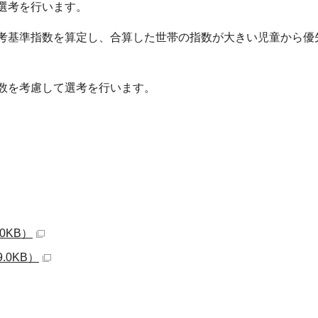
選考を行います。
考基準指数を算定し、合算した世帯の指数が大きい児童から優
数を考慮して選考を行います。
。
.0KB）
.0KB）