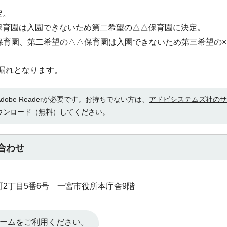
定。
○保育園は入園できないため第二希望の△△保育園に決定。
○保育園、第二希望の△△保育園は入園できないため第三希望の×
考漏れとなります。
obe Readerが必要です。お持ちでない方は、
アドビシステムズ社のサ
ウンロード（無料）してください。
合わせ
本町2丁目5番6号 一宮市役所本庁舎9階
ームをご利用ください。