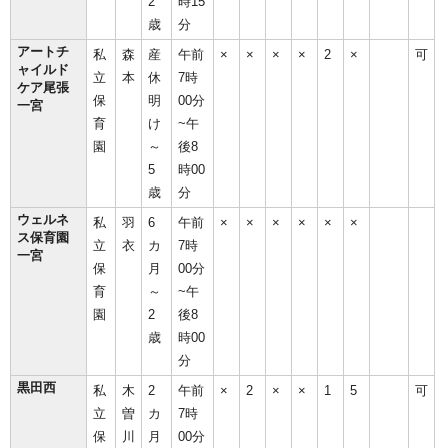
2
時15
歳
分
アートチ
私
森
産
午前
×
×
×
×
2
×
可
ャイルド
立
本
休
7時
ケア尾張
保
明
00分
一宮
育
け
~午
園
～
後8
5
時00
歳
分
ウェルネ
私
羽
6
午前
×
×
×
×
×
×
ス保育園
立
衣
カ
7時
一宮
保
月
00分
育
～
~午
園
2
後8
歳
時00
分
黒田西
私
木
2
午前
×
2
×
×
1
5
可
立
曽
カ
7時
保
川
月
00分