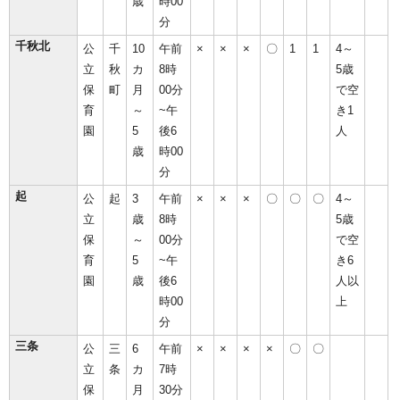
歳
時00
分
千秋北
公
千
10
午前
×
×
×
〇
1
1
4～
立
秋
カ
8時
5歳
保
町
月
00分
で空
育
～
~午
き1
園
5
後6
人
歳
時00
分
起
公
起
3
午前
×
×
×
〇
〇
〇
4～
立
歳
8時
5歳
保
～
00分
で空
育
5
~午
き6
園
歳
後6
人以
時00
上
分
三条
公
三
6
午前
×
×
×
×
〇
〇
立
条
カ
7時
保
月
30分