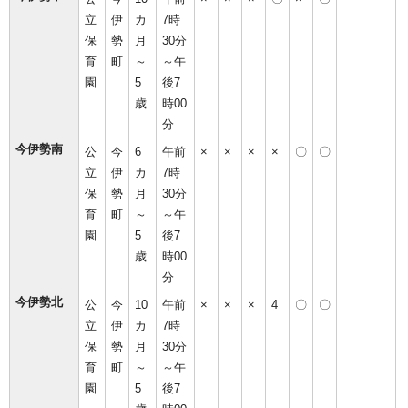
立
伊
カ
7時
保
勢
月
30分
育
町
～
～午
園
5
後7
歳
時00
分
今伊勢南
公
今
6
午前
×
×
×
×
〇
〇
立
伊
カ
7時
保
勢
月
30分
育
町
～
～午
園
5
後7
歳
時00
分
今伊勢北
公
今
10
午前
×
×
×
4
〇
〇
立
伊
カ
7時
保
勢
月
30分
育
町
～
～午
園
5
後7