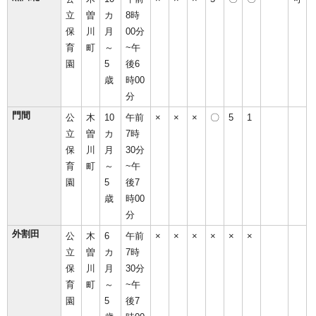
立
曽
カ
8時
保
川
月
00分
育
町
～
~午
園
5
後6
歳
時00
分
門間
公
木
10
午前
×
×
×
〇
5
1
立
曽
カ
7時
保
川
月
30分
育
町
～
~午
園
5
後7
歳
時00
分
外割田
公
木
6
午前
×
×
×
×
×
×
立
曽
カ
7時
保
川
月
30分
育
町
～
~午
園
5
後7