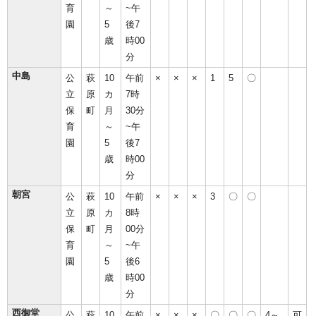
育
～
~午
園
5
後7
歳
時00
分
中島
公
萩
10
午前
×
×
×
1
5
〇
立
原
カ
7時
保
町
月
30分
育
～
~午
園
5
後7
歳
時00
分
朝宮
公
萩
10
午前
×
×
×
3
〇
〇
立
原
カ
8時
保
町
月
00分
育
～
~午
園
5
後6
歳
時00
分
西御堂
公
萩
10
午前
×
×
×
〇
〇
〇
4～
可