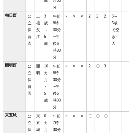
歳
時00
分
朝日西
公
上
3
午前
×
×
×
2
2
2
3～
立
祖
歳
8時
5歳
保
父
～
00分
で空
育
江
5
~午
き2
園
歳
後6
人
時00
分
開明西
公
開
10
午前
×
×
×
2
〇
3
立
明
カ
8時
保
月
00分
育
～
~午
園
5
後6
歳
時00
分
東五城
公
東
6
午前
×
×
×
〇
〇
〇
立
五
カ
7時
保
城
月
30分