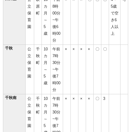
立
原
カ
8時
5歳
保
町
月
00分
で空
育
～
~午
き6
園
5
後6
人以
歳
時00
上
分
千秋
公
千
10
午前
×
×
×
×
〇
〇
立
秋
カ
7時
保
町
月
30分
育
～
~午
園
5
後7
歳
時00
分
千秋南
公
千
10
午前
×
×
×
×
〇
3
立
秋
カ
7時
保
町
月
30分
育
～
~午
園
5
後7