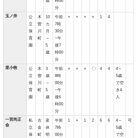
歳
時00
分
玉ノ井
公
木
10
午前
×
×
×
×
1
4
立
曽
カ
7時
保
川
月
30分
育
町
～
~午
園
5
後7
歳
時00
分
里小牧
公
木
3
午前
×
×
×
〇
4
4
4～
立
曽
歳
8時
5歳
保
川
～
00分
で空
育
町
5
~午
き4
園
歳
後6
人
時00
分
一宮尚正
私
古
産
午前
1
×
1
2
6
6
4～
可
会
立
金
休
7時
5歳
保
町
明
00分
で空