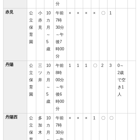
分
赤見
公
小
10
午前
×
×
×
×
〇
1
立
赤
カ
7時
保
見
月
30分
育
～
～午
園
5
後7
歳
時00
分
丹陽
公
三
10
午前
1
1
1
〇
2
3
0～
立
ツ
カ
8時
2歳
保
井
月
00分
で空
育
～
～午
き1
園
5
後6
人
歳
時00
分
丹陽西
公
多
10
午前
×
×
×
1
〇
〇
立
加
カ
7時
保
木
月
30分
育
～
～午