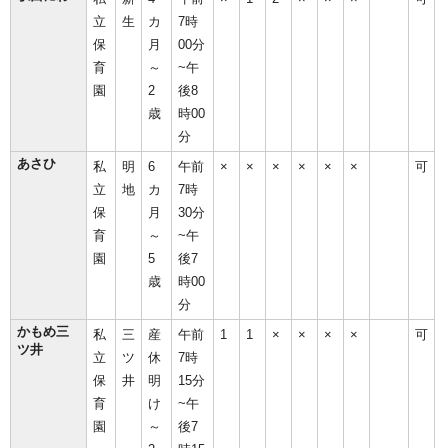
立
生
カ
7時
保
月
00分
育
～
~午
園
2
後8
歳
時00
分
あさひ
私
明
6
午前
×
×
×
×
×
×
可
立
地
カ
7時
保
月
30分
育
～
~午
園
5
後7
歳
時00
分
かもめ三
私
三
産
午前
1
1
×
×
×
×
可
ツ井
立
ツ
休
7時
保
井
明
15分
育
け
~午
園
～
後7