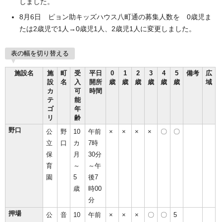
しました。
8月6日 ピョン助キッズハウス八町通の募集人数を 0歳児ま
たは2歳児で1人→0歳児1人、2歳児1人に変更しました。
表の幅を切り替える
施設名
施
町
受
平日
0
1
2
3
4
5
備考
広
設
名
入
開所
歳
歳
歳
歳
歳
歳
域
カ
可
時間
テ
能
ゴ
年
リ
齢
野口
公
野
10
午前
×
×
×
×
〇
〇
立
口
カ
7時
保
月
30分
育
～
～午
園
5
後7
歳
時00
分
押場
公
音
10
午前
×
×
×
〇
〇
5