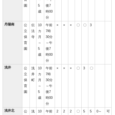
園
5
後7
歳
時00
分
丹陽南
公
伝
10
午前
×
×
×
〇
〇
3
立
法
カ
7時
保
寺
月
30分
育
～
～午
園
5
後7
歳
時00
分
浅井
公
浅
10
午前
×
×
×
〇
3
〇
立
井
カ
7時
保
町
月
30分
育
～
～午
園
5
後7
歳
時00
分
浅井北
公
浅
10
午前
2
2
2
〇
5
5
0～
可