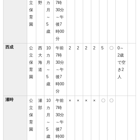
立
野
カ
7時
保
月
30分
育
～
～午
園
5
後7
歳
時00
分
西成
公
西
10
午前
2
2
2
2
5
〇
0～
立
大
カ
7時
2歳
保
海
月
30分
で空
育
道
～
～午
き2
園
5
後7
人
歳
時00
分
瀬時
公
瀬
10
午前
×
×
×
×
〇
〇
立
部
カ
7時
保
月
30分
育
～
～午
園
5
後7
歳
時00