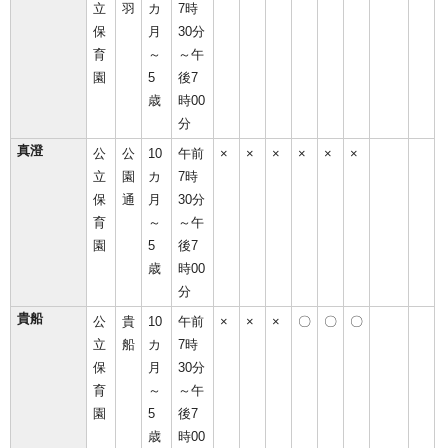
立
羽
カ
7時
保
月
30分
育
～
～午
園
5
後7
歳
時00
分
真澄
公
公
10
午前
×
×
×
×
×
×
立
園
カ
7時
保
通
月
30分
育
～
～午
園
5
後7
歳
時00
分
貴船
公
貴
10
午前
×
×
×
〇
〇
〇
立
船
カ
7時
保
月
30分
育
～
～午
園
5
後7
歳
時00