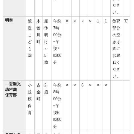
ださ
い。
明泰
認
木
産
午前
×
×
×
×
1
1
教育
可
定
曽
休
7時
部分
こ
川
明
00分
の空
ど
町
け
~午
きは
も
～
後7
園に
園
5
時00
お尋
歳
分
ねく
ださ
い。
一宮聖光
小
古
2
午前
×
×
6
×
×
×
幼稚園
規
金
歳
8時
保育部
模
町
00分
保
~午
育
後6
時00
分