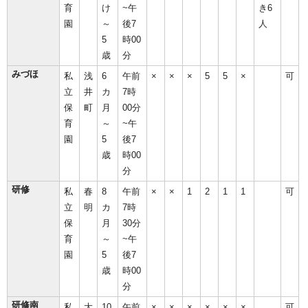
育
け
~午
き6
園
～
後7
人
5
時00
歳
分
みづほ
私
浅
6
午前
×
×
×
5
5
×
可
立
井
カ
7時
保
町
月
00分
育
～
~午
園
5
後7
歳
時00
分
研修
私
春
8
午前
×
×
1
2
1
1
可
立
明
カ
7時
保
月
30分
育
～
~午
園
5
後7
歳
時00
分
研修南
私
大
10
午前
×
×
×
×
×
×
可