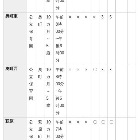
歳
時00
分
奥町東
公
奥
10
午前
×
×
×
×
3
5
立
町
カ
8時
保
月
00分
育
～
~午
園
5
後6
歳
時00
分
奥町西
公
奥
10
午前
×
×
×
〇
×
×
立
町
カ
8時
保
月
00分
育
～
~午
園
5
後6
歳
時00
分
萩原
公
萩
10
午前
×
×
×
〇
〇
〇
立
原
カ
7時
保
町
月
30分