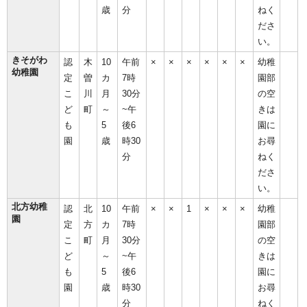
歳
分
ねく
ださ
い。
きそがわ
認
木
10
午前
×
×
×
×
×
×
幼稚
幼稚園
定
曽
カ
7時
園部
こ
川
月
30分
の空
ど
町
～
~午
きは
も
5
後6
園に
園
歳
時30
お尋
分
ねく
ださ
い。
北方幼稚
認
北
10
午前
×
×
1
×
×
×
幼稚
園
定
方
カ
7時
園部
こ
町
月
30分
の空
ど
～
~午
きは
も
5
後6
園に
園
歳
時30
お尋
分
ねく