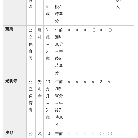
園
5
後7
人
歳
時00
分
葉栗
公
島
3
午前
×
×
×
〇
×
〇
立
村
歳
8時
保
～
00分
育
5
～午
園
歳
後6
時00
分
光明寺
公
光
10
午前
×
×
×
×
2
5
立
明
カ
7時
保
寺
月
30分
育
～
～午
園
5
後7
歳
時00
分
浅野
公
浅
10
午前
×
×
×
×
〇
〇