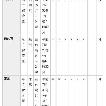
立
和
カ
7時
保
町
月
30分
育
～
~午
園
5
後7
歳
時00
分
若の宮
私
島
産
午前
×
×
×
×
×
×
可
立
村
休
7時
保
明
20分
育
け
~午
園
～
後6
2
時30
歳
分
末広
私
末
産
午前
×
×
×
×
×
×
可
立
広
休
7時
保
明
30分
育
け
~午
園
～
後7