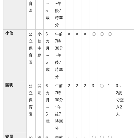
育
～
~午
園
5
後7
歳
時00
分
小信
公
小
6
午前
×
×
×
〇
〇
〇
立
信
カ
7時
保
中
月
30分
育
島
～
~午
園
5
後7
歳
時00
分
開明
公
開
6
午前
2
2
2
3
〇
1
0～
立
明
カ
7時
2歳
保
月
30分
で空
育
～
~午
き2
園
5
後7
人
歳
時00
分
篭屋
公
篭
6
午前
×
×
×
〇
〇
〇