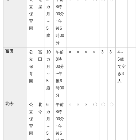
立
屋
カ
8時
保
月
00分
育
～
~午
園
5
後6
歳
時00
分
冨田
公
冨
10
午前
×
×
×
×
3
3
4～
立
田
カ
8時
5歳
保
月
00分
で空
育
～
~午
き3
園
5
後6
人
歳
時00
分
北今
公
北
6
午前
×
×
×
〇
〇
〇
立
今
カ
8時
保
月
00分
育
～
~午
園
5
後6