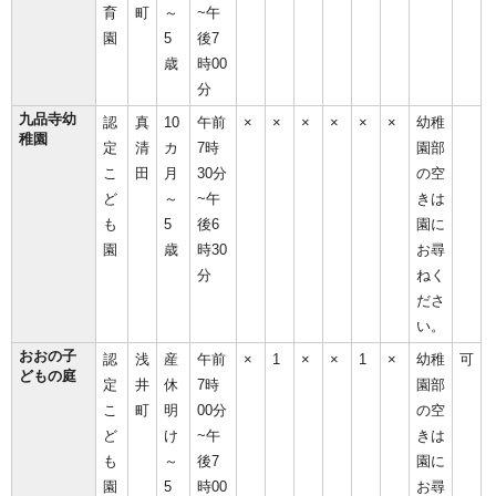
育
町
～
~午
園
5
後7
歳
時00
分
九品寺幼
認
真
10
午前
×
×
×
×
×
×
幼稚
稚園
定
清
カ
7時
園部
こ
田
月
30分
の空
ど
～
~午
きは
も
5
後6
園に
園
歳
時30
お尋
分
ねく
ださ
い。
おおの子
認
浅
産
午前
×
1
×
×
1
×
幼稚
可
どもの庭
定
井
休
7時
園部
こ
町
明
00分
の空
ど
け
~午
きは
も
～
後7
園に
園
5
時00
お尋