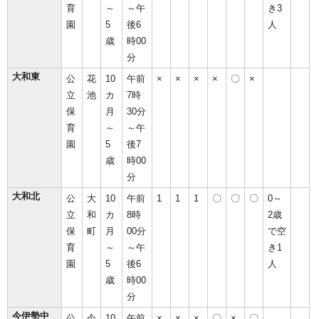
育
～
～午
き3
園
5
後6
人
歳
時00
分
大和東
公
花
10
午前
×
×
×
×
〇
×
立
池
カ
7時
保
月
30分
育
～
～午
園
5
後7
歳
時00
分
大和北
公
大
10
午前
1
1
1
〇
〇
〇
0～
立
和
カ
8時
2歳
保
町
月
00分
で空
育
～
～午
き1
園
5
後6
人
歳
時00
分
今伊勢中
公
今
10
午前
×
×
×
〇
×
〇