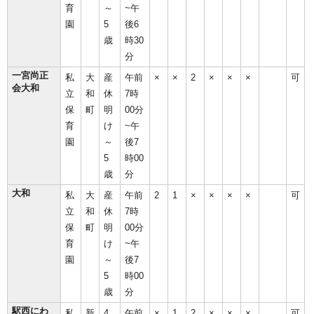
育
～
~午
園
5
後6
歳
時30
分
一宮尚正
私
大
産
午前
×
×
2
×
×
×
可
会大和
立
和
休
7時
保
町
明
00分
育
け
~午
園
～
後7
5
時00
歳
分
大和
私
大
産
午前
2
1
×
×
×
×
可
立
和
休
7時
保
町
明
00分
育
け
~午
園
～
後7
5
時00
歳
分
駅西にわ
私
新
4
午前
×
1
2
×
×
×
可