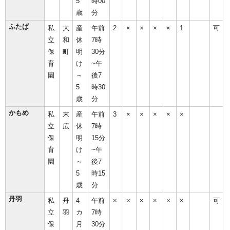
5
時00
歳
分
ふたば
私
大
産
午前
2
×
×
×
×
1
可
立
和
休
7時
保
町
明
30分
育
け
~午
園
～
後7
5
時30
歳
分
かもめ
私
末
産
午前
3
×
×
×
×
×
立
広
休
7時
保
明
15分
育
け
~午
園
～
後7
5
時15
歳
分
丹羽
私
丹
4
午前
×
×
×
×
×
×
可
立
羽
カ
7時
保
月
30分