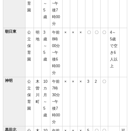
育
～
~午
園
5
後7
歳
時00
分
朝日東
公
明
3
午前
×
×
×
〇
〇
〇
4～
立
地
歳
8時
5歳
保
～
00分
で空
育
5
~午
き6
園
歳
後6
人以
時00
上
分
神明
公
木
10
午前
×
×
×
3
2
〇
立
曽
カ
7時
保
川
月
30分
育
町
～
~午
園
5
後7
歳
時00
分
黒田北
公
木
10
午前
×
×
×
5
〇
〇
可