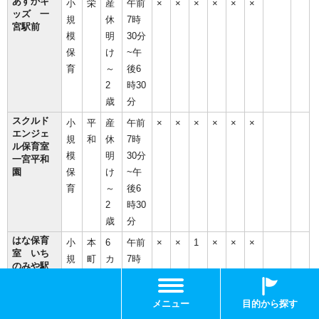
あすかキ
小
栄
産
午前
×
×
×
×
×
×
ッズ 一
規
休
7時
宮駅前
模
明
30分
保
け
~午
育
～
後6
2
時30
歳
分
スクルド
小
平
産
午前
×
×
×
×
×
×
エンジェ
規
和
休
7時
ル保育室
模
明
30分
一宮平和
園
保
け
~午
育
～
後6
2
時30
歳
分
はな保育
小
本
6
午前
×
×
1
×
×
×
室 いち
規
町
カ
7時
のみや駅
模
月
30分
前
保
～
~午
メニュー
目的から探す
育
2
後6