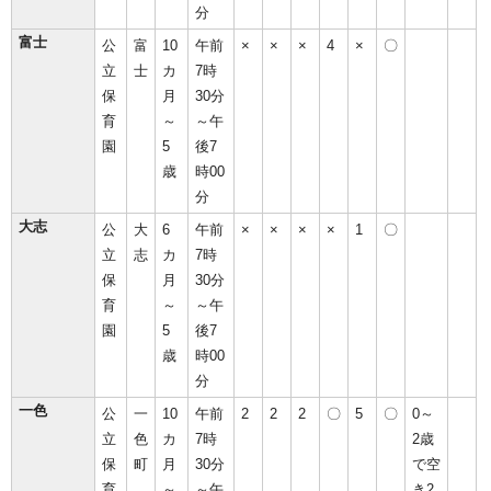
分
富士
公
富
10
午前
×
×
×
4
×
〇
立
士
カ
7時
保
月
30分
育
～
～午
園
5
後7
歳
時00
分
大志
公
大
6
午前
×
×
×
×
1
〇
立
志
カ
7時
保
月
30分
育
～
～午
園
5
後7
歳
時00
分
一色
公
一
10
午前
2
2
2
〇
5
〇
0～
立
色
カ
7時
2歳
保
町
月
30分
で空
育
～
～午
き2