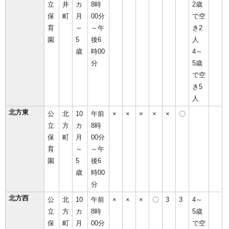
立
井
カ
8時
2歳
保
町
月
00分
で空
育
～
～午
き2
園
5
後6
人
歳
時00
4～
分
5歳
で空
き5
人
北方東
公
北
10
午前
×
×
×
×
×
〇
立
方
カ
8時
保
町
月
00分
育
～
～午
園
5
後6
歳
時00
分
北方西
公
北
10
午前
×
×
×
〇
3
3
4～
立
方
カ
8時
5歳
保
町
月
00分
で空