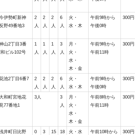
今伊勢町新神
2
2
2
6
火・
午前9時から
300円
反野49番地3
人
人
人
人
水・木
午後0時
神山2丁目3番
1
1
1
3
月・
午前9時から
300円
昭和ビル102号
人
人
人
人
火・
午前11時
水・
木・金
花池2丁目6番7
2
2
2
6
火・
午前9時から
300円
人
人
人
人
水・木
午後0時
大和町宮地花
3人
3
月・
午前8時から
300円
見77番地1
人
火・
午前11時
水・
木・金
浅井町日比野
0
3
15
18
火・水
午前10時から
300円