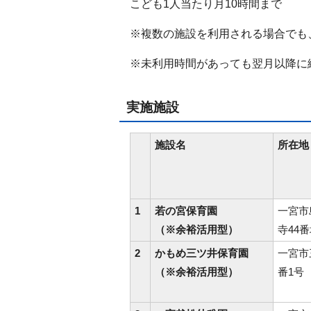
こども1人当たり月10時間まで
※複数の施設を利用される場合でも
※未利用時間があっても翌月以降に
実施施設
施設名
所在地
1
若の宮保育園
一宮市
（※余裕活用型）
寺44番
2
かもめ三ツ井保育園
一宮市
（※余裕活用型）
番1号