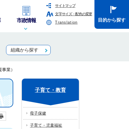
サイトマップ
文字サイズ・配色の変更
業
市政情報
目的から探す
Translation
組織から探す
援事業）
子育て・教育
母子保健
子育て・児童福祉