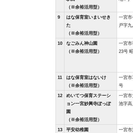
（※余裕活用型）
9
はな保育室いまいせき
一宮市
た
戸字九
（※余裕活用型）
10
なごみん神山園
一宮市
（※余裕活用型）
23号 
11
はな保育室はないけ
一宮市
（※余裕活用型）
号
12
めいてつ保育ステーシ
一宮市
ョン一宮妙興寺ぽっぽ
池字高
園
（※余裕活用型）
13
平安幼稚園
一宮市