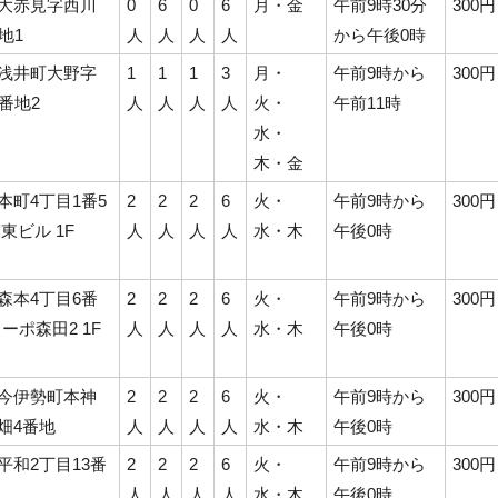
大赤見字西川
0
6
0
6
月・金
午前9時30分
300円
地1
人
人
人
人
から午後0時
浅井町大野字
1
1
1
3
月・
午前9時から
300円
番地2
人
人
人
人
火・
午前11時
水・
木・金
本町4丁目1番5
2
2
2
6
火・
午前9時から
300円
東ビル 1F
人
人
人
人
水・木
午後0時
森本4丁目6番
2
2
2
6
火・
午前9時から
300円
コーポ森田2 1F
人
人
人
人
水・木
午後0時
今伊勢町本神
2
2
2
6
火・
午前9時から
300円
畑4番地
人
人
人
人
水・木
午後0時
平和2丁目13番
2
2
2
6
火・
午前9時から
300円
人
人
人
人
水・木
午後0時