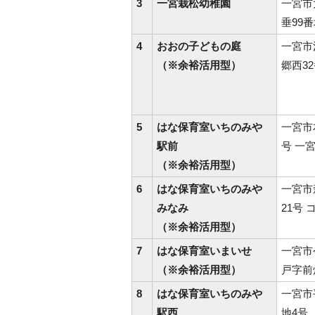
3
一宮栽松幼稚園
一宮市
垂99番
4
おおの子どもの庭
一宮市
（※余裕活用型）
郷西32
5
はな保育室いちのみや
一宮市
駅前
号 一宮
（※余裕活用型）
6
はな保育室いちのみや
一宮市
みなみ
21号 
（※余裕活用型）
7
はな保育室いまいせ
一宮市
（※余裕活用型）
戸字前
8
はな保育室いちのみや
一宮市
駅西
地4号