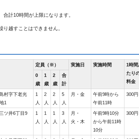
、合計10時間が上限になります。
繰り越すことはできません。
定員（※）
実施日
実施時間
1時間
たり
0
1
2
合
料金
歳
歳
歳
計
島村字下老光
1
2
2
5
月・金
午前9時から
300円
地1
人
人
人
人
午前11時
三ツ井6丁目9
1
1
1
3
月・
午前9時10分
300円
人
人
人
人
火・木
から午前11時
10分