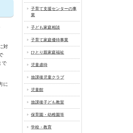
子育て支援センターの事
業
ま
子ども家庭相談
子育て家庭優待事業
に対
ひとり親家庭福祉
で
まで
児童虐待
放課後児童クラブ
方に
児童館
放課後子ども教室
保育園・幼稚園等
学校・教育