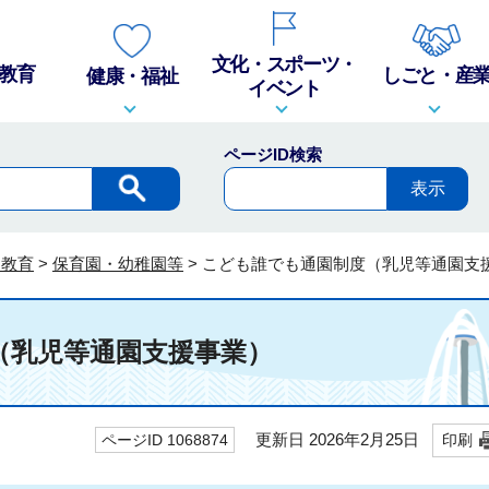
文化・スポーツ・
教育
しごと・産
健康・福祉
イベント
ページID検索
・教育
>
保育園・幼稚園等
>
こども誰でも通園制度（乳児等通園支
（乳児等通園支援事業）
更新日 2026年2月25日
ページID 1068874
印刷