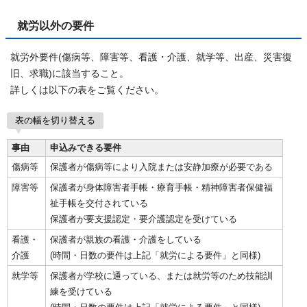
就労以外の要件
就労外要件(傷病等、障害等、看護・介護、就学等、出産、災害復
旧、求職)に該当すること。
詳しくは以下の表をご覧ください。
表の幅を切り替える
事由
申込みできる要件
傷病等
保護者が傷病等により入院または安静加療が必要である
障害等
保護者が身体障害者手帳・療育手帳・精神障害者保健福
祉手帳を交付されている
保護者が要支援認定・要介護認定を受けている
看護・
保護者が親族の看護・介護をしている
介護
(時間・日数の要件は上記「就労による要件」と同様)
就学等
保護者が学校に通っている、または就労等のため技能訓
練を受けている