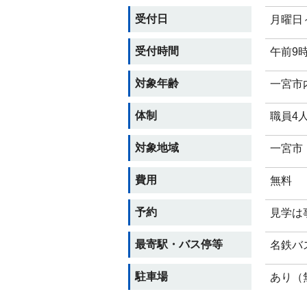
受付日
月曜日
受付時間
午前9
対象年齢
一宮市
体制
職員4
対象地域
一宮市
費用
無料
予約
見学は
最寄駅・バス停等
名鉄バ
駐車場
あり（