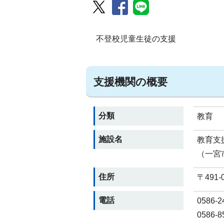
不登校児童生徒の支援
支援機関の概要
分類
教育
施設名
教育支
（一宮
住所
〒491
電話
0586
0586