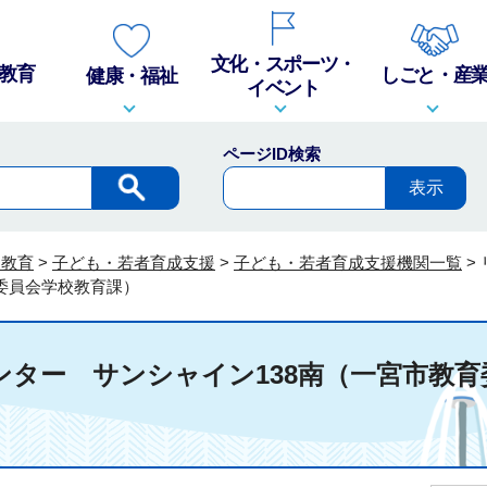
文化・スポーツ・
教育
しごと・産
健康・福祉
イベント
ページID検索
・教育
>
子ども・若者育成支援
>
子ども・若者育成支援機関一覧
>
育委員会学校教育課）
ンター サンシャイン138南（一宮市教育