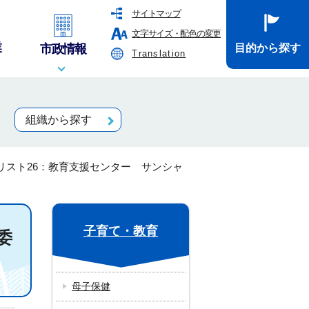
サイトマップ
文字サイズ・配色の変更
業
市政情報
目的から探す
Translation
組織から探す
リスト26：教育支援センター サンシャ
子育て・教育
委
母子保健