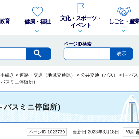
文化・スポーツ・
教育
しごと・産
健康・福祉
イベント
ページID検索
・手続き
>
道路・交通（地域交通課）
>
公共交通（バス）
>
i－バ
－バスミニ停留所）
－バスミニ停留所）
更新日 2023年3月18日
ページID 1023739
印刷