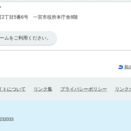
プ
本町2丁目5番6号 一宮市役所本庁舎8階
ームをご利用ください。
前
イトについて
リンク集
プライバシーポリシー
リンク
32033