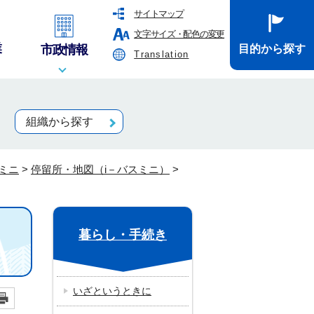
サイトマップ
文字サイズ・配色の変更
業
市政情報
目的から探す
Translation
組織から探す
スミニ
>
停留所・地図（i－バスミニ）
>
暮らし・手続き
いざというときに