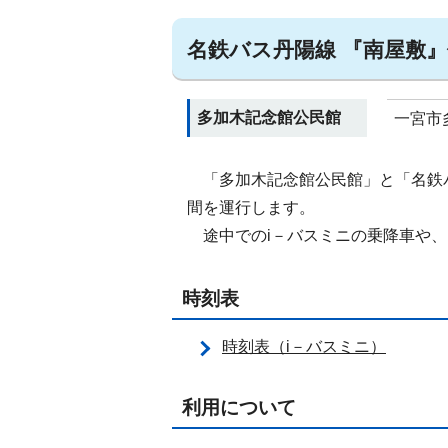
名鉄バス丹陽線 『南屋敷
多加木記念館公民館
一宮市多
「多加木記念館公民館」と「名鉄バ
間を運行します。
途中でのi－バスミニの乗降車や、
時刻表
時刻表（i－バスミニ）
利用について