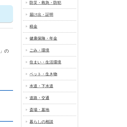
防災・救急・防犯
届け出・証明
税金
健康保険・年金
ごみ・環境
」の
住まい・生活環境
ペット・生き物
水道・下水道
道路・交通
斎場・墓地
暮らしの相談