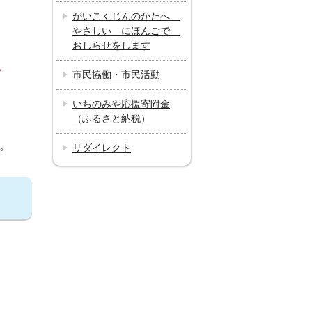
がいこくじんのかたへ
やさしい にほんごで
おしらせをします
。
市民協働・市民活動
いちのみや応援寄附金
（ふるさと納税）
。
リダイレクト