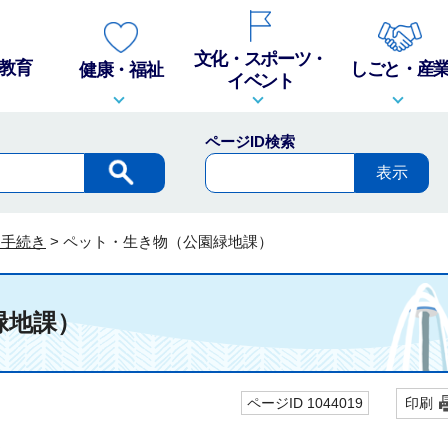
文化・スポーツ・
教育
しごと・産
健康・福祉
イベント
ページID検索
・手続き
>
ペット・生き物（公園緑地課）
緑地課）
ページID 1044019
印刷