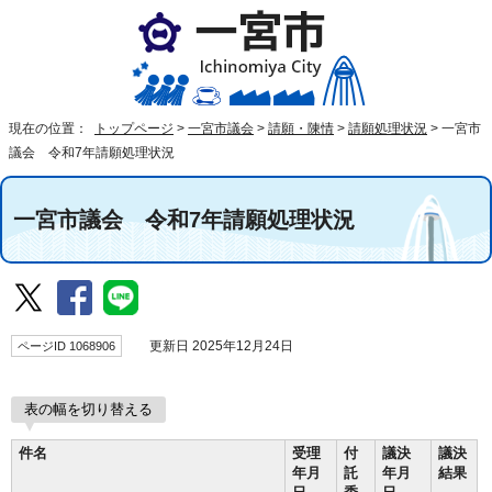
現在の位置：
トップページ
>
一宮市議会
>
請願・陳情
>
請願処理状況
>
一宮市
議会 令和7年請願処理状況
一宮市議会 令和7年請願処理状況
ページID 1068906
更新日 2025年12月24日
表の幅を切り替える
件名
受理
付
議決
議決
年月
託
年月
結果