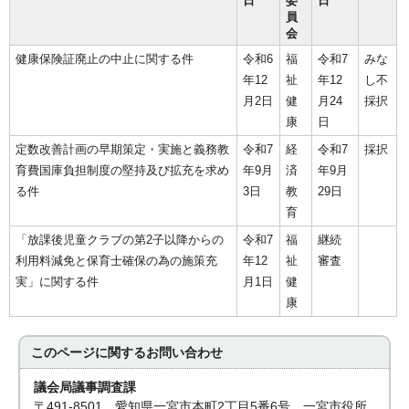
日
委
日
員
会
健康保険証廃止の中止に関する件
令和6
福
令和7
みな
年12
祉
年12
し不
月2日
健
月24
採択
康
日
定数改善計画の早期策定・実施と義務教
令和7
経
令和7
採択
育費国庫負担制度の堅持及び拡充を求め
年9月
済
年9月
る件
3日
教
29日
育
「放課後児童クラブの第2子以降からの
令和7
福
継続
利用料減免と保育士確保の為の施策充
年12
祉
審査
実」に関する件
月1日
健
康
このページに関する
お問い合わせ
議会局議事調査課
〒491-8501 愛知県一宮市本町2丁目5番6号 一宮市役所