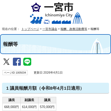
現在の位置：
トップページ
>
一宮市議会
>
報酬、政務活動費等
>
報酬等
報酬等
ページID 1005034
更新日 2026年4月1日
1 議員報酬月額（令和8年4月1日適用）
議長
副議長
議員
668,000円
614,000円
570,000円