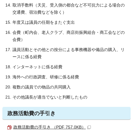
取消手数料（天災、受入側の都合など不可抗力による場合の
交通費、宿泊費などを除く）
年度又は議員の任期をまたぐ支出
会費（町内会、老人クラブ、商店街振興組合・商工会などの
会費）
議員活動とその他との按分による事務機器や備品の購入、リ
ースに係る経費
インターネットに係る経費
海外への行政調査、研修に係る経費
複数の議員での物品の共同購入
その他議長が適当でないと判断したもの
政務活動費の手引き
政務活動費の手引き （PDF 757.0KB）