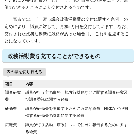
るために必要な経費の一部として、地方自治法の規定に基づき条
例の定めるところにより交付されるものです。
一宮市では、「一宮市議会政務活動費の交付に関する条例」の
定めにより、議員に対して、月額5万円を交付しています。なお、
交付された政務活動費に残額があった場合は、 これを返還するこ
とになっています。
政務活動費を充てることができるもの
表の幅を切り替える
項目
内容
調査研究
議員が行う市の事務、地方行財政などに関する調査研究及
費
び調査委託に関する経費
研修費
議員が研修会を開催するために必要な経費、団体などが開
催する研修会の参加に要する経費
広報費
議員が行う活動、市政について住民に報告するために要す
る経費