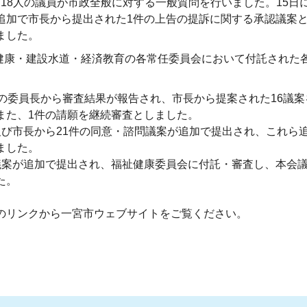
間に18人の議員が市政全般に対する一般質問を行いました。15日
追加で市長から提出された1件の上告の提訴に関する承認議案と
ました。
祉健康・建設水道・経済教育の各常任委員会において付託された
の委員長から審査結果が報告され、市長から提案された16議案
また、1件の請願を継続審査としました。
及び市長から21件の同意・諮問議案が追加で提出され、これら
ました。
議案が追加で提出され、福祉健康委員会に付託・審査し、本会
た。
のリンクから一宮市ウェブサイトをご覧ください。