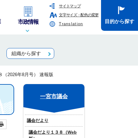
サイトマップ
文字サイズ・配色の変更
業
市政情報
目的から探す
Translation
組織から探す
（2026年8月号） 速報版
一宮市議会
議会だより
議会だより１３８（Web