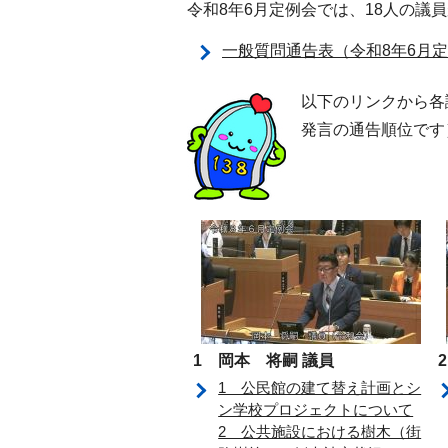
令和8年6月定例会では、18人の
一般質問通告表（令和8年6月
以下のリンクから各
発言の通告順位です
1 岡本 将嗣 議員
1 公民館の建て替え計画とシ
ン学校プロジェクトについて
2 公共施設における樹木（街