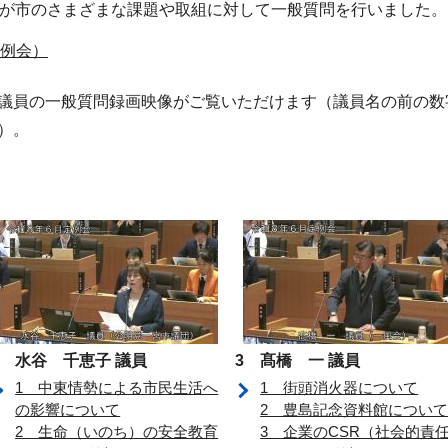
議員が市のさまざまな課題や取組に対して一般質問を行いました。
定例会）
議員の一般質問録画映像がご覧いただけます（議員名の前の数
）。
2 水谷 千恵子 議員
3 髙橋 一 議員
1 中東情勢による市民生活へ
1 街頭消火器について
の影響について
2 豊島記念資料館につい
2 生命（いのち）の安全教育
3 企業のCSR（社会的責