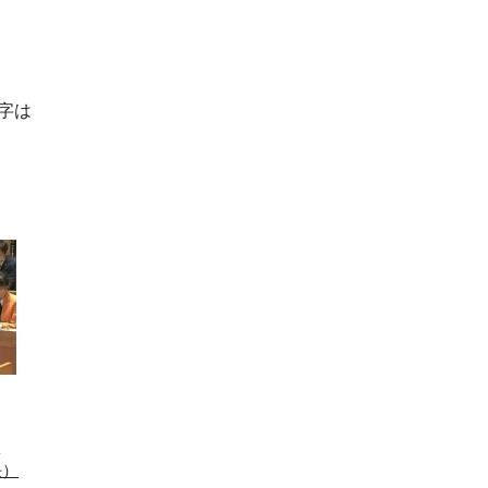
字は
て
任）