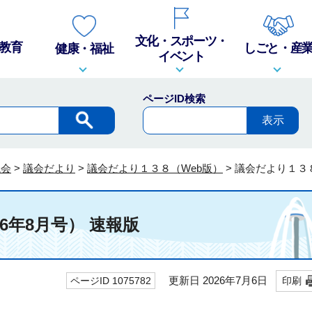
文化・スポーツ・
教育
しごと・産
健康・福祉
イベント
ページID検索
議会
>
議会だより
>
議会だより１３８（Web版）
>
議会だより１３８
6年8月号） 速報版
更新日 2026年7月6日
ページID 1075782
印刷