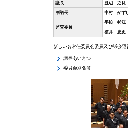
議長
渡辺 之良
副議長
中村 かず
平松 邦江
監査委員
横井 忠史
新しい各常任委員会委員及び議会運
議長あいさつ
委員会別名簿