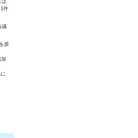
には
1件
各議
を原
追加
議に