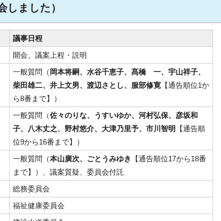
閉会しました）
議事日程
開会、議案上程・説明
一般質問（
岡本将嗣、水谷千恵子、髙橋 一、宇山祥子、
柴田雄二、井上文男、渡辺さとし、服部修寛
【通告順位1か
ら8番まで】）
一般質問（
佐々のりな、うすいゆか、河村弘保、彦坂和
子、八木丈之、野村悠介、大津乃里予、市川智明
【通告順
位9から16番まで】）
一般質問（
本山廣次、ごとうみゆき
【通告順位17から18番
まで】）、議案質疑、委員会付託
総務委員会
福祉健康委員会