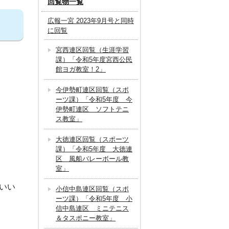
回覧物一覧
広報一宮 2023年9月号と同時
に回覧
宮西連区回覧（生涯学習
課）「令和5年度宮西公民
館ヨガ教室！2」
今伊勢町連区回覧（スポ
ーツ課）「令和5年度 今
伊勢町連区 ソフトテニ
ス教室」
大徳連区回覧（スポーツ
課）「令和5年度 大徳連
区 風船バレーボール教
室」
らいい
小信中島連区回覧（スポ
ーツ課）「令和5年度 小
信中島連区 ミニテニス
＆タスポニー教室」