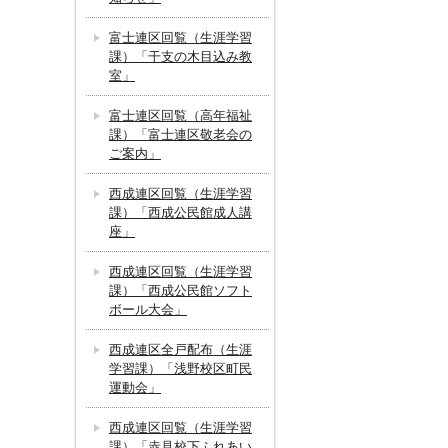
富士連区回覧（生涯学習
課）「干支の木目込み教
室」
富士連区回覧（高年福祉
課）「富士連区敬老会の
ご案内」
西成連区回覧（生涯学習
課）「西成公民館成人講
座」
西成連区回覧（生涯学習
課）「西成公民館ソフト
ボール大会」
西成連区全戸配布（生涯
学習課）「浅野校区町民
運動会」
西成連区回覧（生涯学習
課）「赤見校下ふれあい