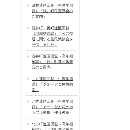
浅井連区回覧（生涯学習
課）「浅井町民運動会の
ご案内」
浅井町・奥町連区回覧
（地域交通課）「公共交
通に関する住民懇談会を
開催しました」
浅井町連区回覧（高年福
祉課）「浅井町連区敬老
会のご案内」
北方連区回覧（生涯学習
課）「グルーデコ体験教
室」
北方連区回覧（生涯学習
課）「アートなお花のカ
ラフル壁掛け作り教室」
北方町連区回覧（高年福
祉課）「北方町連区敬老