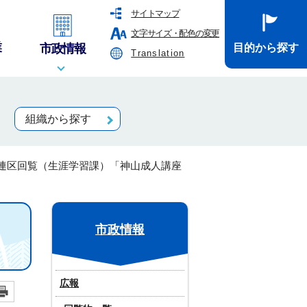
サイトマップ
文字サイズ・配色の変更
業
市政情報
目的から探す
Translation
組織から探す
連区回覧（生涯学習課）「神山成人講座
市政情報
広報