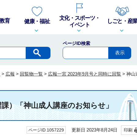
文化・スポーツ・
教育
しごと・産
健康・福祉
イベント
ページID検索
報
>
広報
>
回覧物一覧
>
広報一宮 2023年9月号と同時に回覧
>
神山
習課）「神山成人講座のお知らせ」
更新日 2023年8月24日
ページID 1057229
印刷