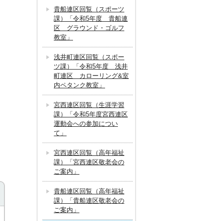
貴船連区回覧（スポーツ
課）「令和5年度 貴船連
区 グラウンド・ゴルフ
教室」
浅井町連区回覧（スポー
ツ課）「令和5年度 浅井
町連区 カローリング&室
内ペタンク教室」
宮西連区回覧（生涯学習
課）「令和5年度宮西連区
運動会への参加につい
て」
宮西連区回覧（高年福祉
課）「宮西連区敬老会の
ご案内」
貴船連区回覧（高年福祉
課）「貴船連区敬老会の
ご案内」