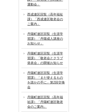
運動会」
西成連区回覧（高年福祉
課）「西成連区敬老会の
ご案内」
丹陽町連区回覧（生涯学
習課）「丹陽成人講座の
お知らせ」
丹陽町連区回覧（生涯学
習課）「敬老会とクラブ
発表会」の開催お知らせ
丹陽町連区回覧（生涯学
習課）「まだ使えるもの
を誰かの手に」第2回交換
会
丹陽町連区回覧（高年福
祉課）「丹陽町連区敬老
会のご案内」