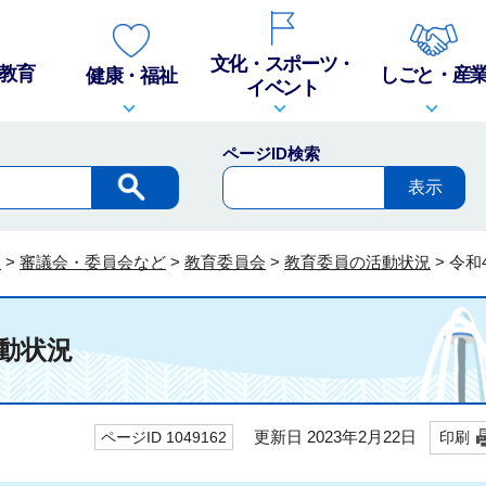
文化・スポーツ・
教育
しごと・産
健康・福祉
イベント
ページID検索
報
>
審議会・委員会など
>
教育委員会
>
教育委員の活動状況
>
令和
動状況
更新日 2023年2月22日
ページID 1049162
印刷