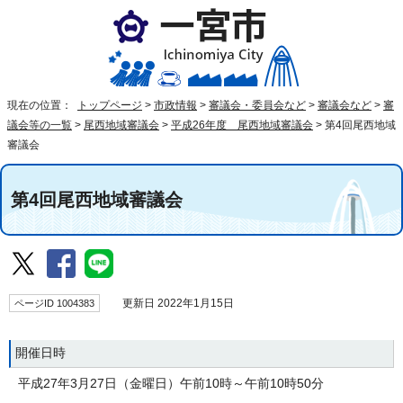
現在の位置：
トップページ
>
市政情報
>
審議会・委員会など
>
審議会など
>
審
議会等の一覧
>
尾西地域審議会
>
平成26年度 尾西地域審議会
>
第4回尾西地域
審議会
第4回尾西地域審議会
ページID 1004383
更新日 2022年1月15日
開催日時
平成27年3月27日（金曜日）午前10時～午前10時50分