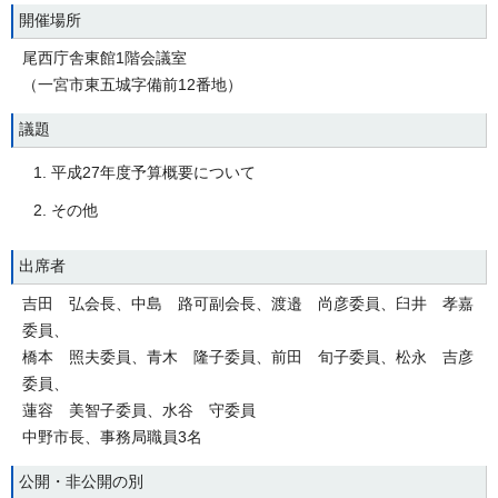
開催場所
尾西庁舎東館1階会議室
（一宮市東五城字備前12番地）
議題
平成27年度予算概要について
その他
出席者
吉田 弘会長、中島 路可副会長、渡邉 尚彦委員、臼井 孝嘉
委員、
橋本 照夫委員、青木 隆子委員、前田 旬子委員、松永 吉彦
委員、
蓮容 美智子委員、水谷 守委員
中野市長、事務局職員3名
公開・非公開の別