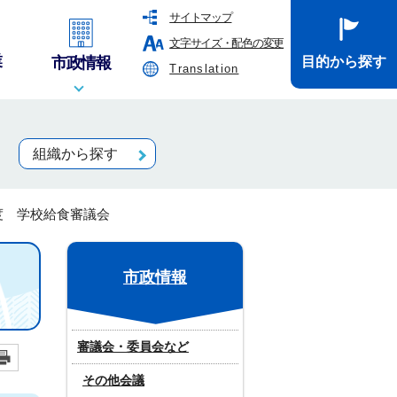
サイトマップ
文字サイズ・配色の変更
業
市政情報
目的から探す
Translation
組織から探す
度 学校給食審議会
市政情報
審議会・委員会など
その他会議