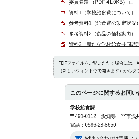
委員名簿 （PDF 41.0KB）
資料1（学校給食費について） （P
参考資料1（給食費の改定状況） （
参考資料2（食品の価格動向） （P
資料2（新たな学校給食共同調理場
PDFファイルをご覧いただく場合には、Ad
（新しいウィンドウで開きます）からダ
このページに関する
お問い
学校給食課
〒491-0112 愛知県一宮市浅
電話：0586-28-8650
お問い合わせは専用フォ