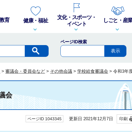
文化・スポーツ・
教育
しごと・産
健康・福祉
イベント
ページID検索
報
>
審議会・委員会など
>
その他会議
>
学校給食審議会
>
令和3年
議会
更新日 2021年12月7日
ページID 1043345
印刷