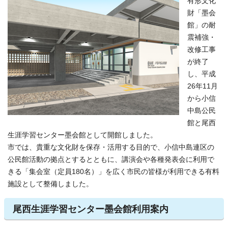
有形文化
財「墨会
館」の耐
震補強・
改修工事
が終了
し、平成
26年11月
から小信
中島公民
館と尾西
生涯学習センター墨会館として開館しました。
市では、貴重な文化財を保存・活用する目的で、小信中島連区の
公民館活動の拠点とするとともに、講演会や各種発表会に利用で
きる「集会室（定員180名）」を広く市民の皆様が利用できる有料
施設として整備しました。
尾西生涯学習センター墨会館利用案内