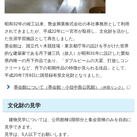
昭和32年の竣工以来、艶金興業株式会社の本社事務所として利用
されてきましたが、平成22年に一宮市が取得し、文化財を活かし
た生涯学習施設として再生しました。
墨会館は、国立代々木競技場・東京都庁等の設計を手がけた世界
的な建築家である丹下健三氏（故人）が昭和31年に設計した愛知
県内唯一の丹下作品であり、「ダブルビームの大梁、打放しコン
クリートなど、丹下の初期作品の特徴が見られる佳品」として、
平成20年7月8日に国登録有形文化財となりました。
墨会館について（墨会館・小信中島公民館）
（外部リンク）
文化財の見学
建物見学については、公民館棟1階部分と集会室棟のみを自由に
見学できます。
見学は、5人以下でお願いします。