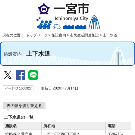
現在の位置：
トップページ
>
施設案内
>
市民生活関連施設
>
上下水道
上下水道
施設案内
ページID 1008927
更新日 2020年7月14日
表の幅を切り替える
上下水道の一覧
施設名
所在地
電話
管路保全課庁舎
一宮市下沼町3丁目2
0586-73-