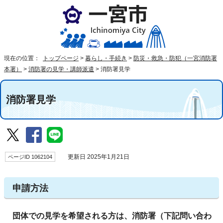
現在の位置：
トップページ
>
暮らし・手続き
>
防災・救急・防犯（一宮消防署
本署）
>
消防署の見学・講師派遣
>
消防署見学
消防署見学
ページID 1062104
更新日 2025年1月21日
申請方法
団体での見学を希望される方は、消防署（下記問い合わ