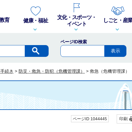
文化・スポーツ・
教育
しごと・産
健康・福祉
イベント
ページID検索
・手続き
>
防災・救急・防犯（危機管理課）
>
救急（危機管理課）
ページID 1044445
印刷