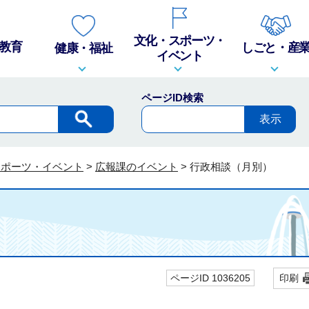
文化・スポーツ・
教育
しごと・産
健康・福祉
イベント
ページID検索
スポーツ・イベント
>
広報課のイベント
>
行政相談（月別）
ページID 1036205
印刷