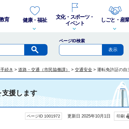
文化・スポーツ・
教育
しごと・産
健康・福祉
イベント
ページID検索
・手続き
>
道路・交通（市民協働課）
>
交通安全
>
運転免許証の自
を支援します
更新日 2025年10月1日
ページID 1001972
印刷