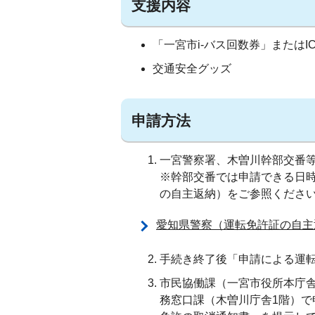
支援内容
「一宮市i-バス回数券」またはIC
交通安全グッズ
申請方法
一宮警察署、木曽川幹部交番
※幹部交番では申請できる日
の自主返納）をご参照くださ
愛知県警察（運転免許証の自主
手続き終了後「申請による運
市民協働課（一宮市役所本庁舎
務窓口課（木曽川庁舎1階）