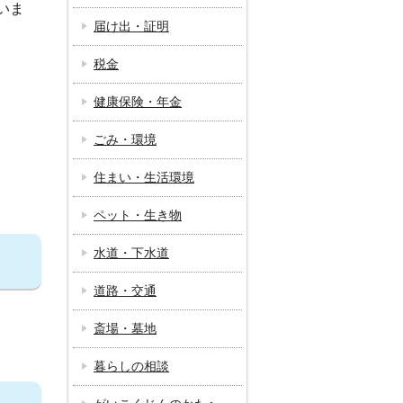
いま
届け出・証明
税金
。
健康保険・年金
ごみ・環境
住まい・生活環境
ペット・生き物
水道・下水道
道路・交通
斎場・墓地
暮らしの相談