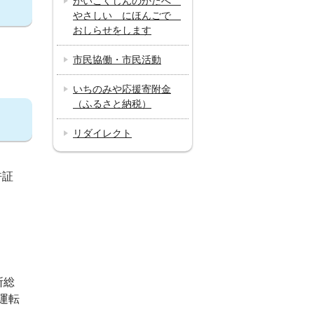
がいこくじんのかたへ
やさしい にほんごで
おしらせをします
市民協働・市民活動
いちのみや応援寄附金
（ふるさと納税）
リダイレクト
許証
所総
運転