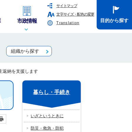
サイトマップ
文字サイズ・配色の変更
業
市政情報
目的から探す
Translation
組織から探す
主返納を支援します
暮らし・手続き
いざというときに
防災・救急・防犯