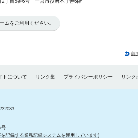
本町2丁目5番6号 一宮市役所本庁舎6階
ームをご利用ください。
前
イトについて
リンク集
プライバシーポリシー
リンク
32033
6号
応を記録する業務記録システムを運用しています
)