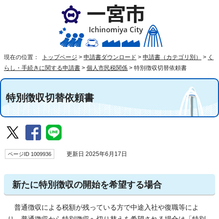
現在の位置：
トップページ
>
申請書ダウンロード
>
申請書（カテゴリ別）
>
く
らし・手続きに関する申請書
>
個人市民税関係
>
特別徴収切替依頼書
特別徴収切替依頼書
ページID 1009936
更新日 2025年6月17日
新たに特別徴収の開始を希望する場合
普通徴収による税額が残っている方で中途入社や復職等によ