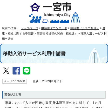
現在の位置：
トップページ
>
申請書ダウンロード
>
申請書（カテゴリ別）
>
健
康・福祉に関する申請書
>
障害者福祉等の関係（福祉課）
>
移動入浴サービス利
用申請書
移動入浴サービス利用申請書
ページID 1005491
更新日 2022年1月11日
書類の説明
家庭において入浴が困難な重度身体障害者の方に対して、1カ月