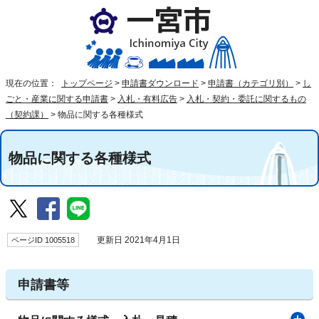
現在の位置：
トップページ
>
申請書ダウンロード
>
申請書（カテゴリ別）
>
し
ごと・産業に関する申請書
>
入札・有料広告
>
入札・契約・委託に関するもの
（契約課）
>
物品に関する各種様式
物品に関する各種様式
ページID 1005518
更新日 2021年4月1日
申請書等