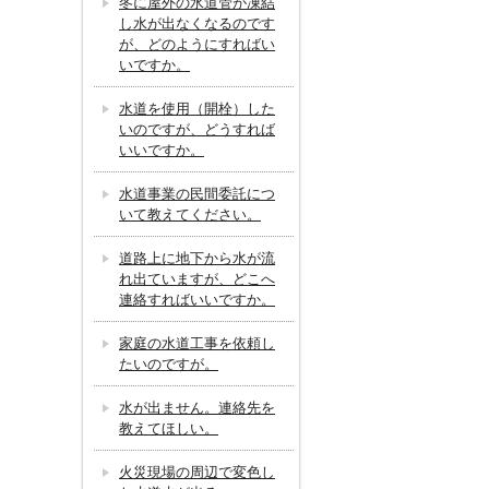
冬に屋外の水道管が凍結
し水が出なくなるのです
が、どのようにすればい
いですか。
水道を使用（開栓）した
いのですが、どうすれば
いいですか。
水道事業の民間委託につ
いて教えてください。
道路上に地下から水が流
れ出ていますが、どこへ
連絡すればいいですか。
家庭の水道工事を依頼し
たいのですが。
水が出ません。連絡先を
教えてほしい。
火災現場の周辺で変色し