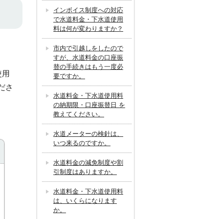
インボイス制度への対応
で水道料金・下水道使用
料は何が変わりますか？
市内で引越しをしたので
すが、水道料金の口座振
替の手続きはもう一度必
使用
要ですか。
ださ
水道料金・下水道使用料
の納期限・口座振替日 を
教えてください。
水道メーターの検針は、
いつ来るのですか。
水道料金の減免制度や割
引制度はありますか。
水道料金・下水道使用料
は、いくらになります
か。