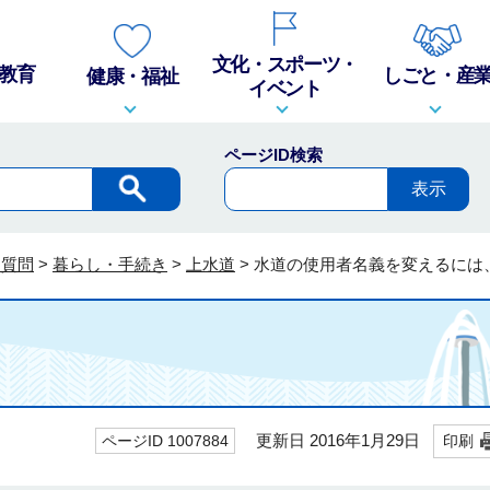
文化・スポーツ・
教育
しごと・産
健康・福祉
イベント
ページID検索
る質問
>
暮らし・手続き
>
上水道
>
水道の使用者名義を変えるには
更新日 2016年1月29日
ページID 1007884
印刷