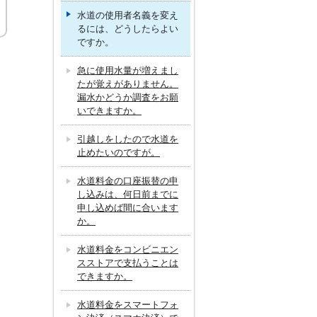
水道の使用者名義を変え
るには、どうしたらよい
ですか。
急に使用水量が増えまし
たが覚えがありません。
漏水かどうか調査をお願
いできますか。
引越しをしたので水道を
止めたいのですが。
水道料金の口座振替の申
し込みは、何日前までに
申し込めば間に合います
か。
水道料金をコンビニエン
スストアで支払うことは
できますか。
水道料金をスマートフォ