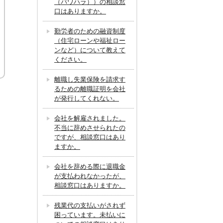
（パワハラ））の相談窓
口はありますか。
勤労者のための融資制度
（住宅ローンや福祉ロー
ンなど）について教えて
ください。
離職し失業保険を請求す
るための離職証明を会社
が発行してくれない。
会社を解雇されました。
不当に辞めさせられたの
ですが、相談窓口はあり
ますか。
会社を辞める際に退職金
が支払われなかったが、
相談窓口はありますか。
残業代の支払いがされず
困っています。未払いに