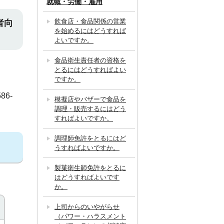
就職・労働・雇用
飲食店・食品関係の営業
者向
を始めるにはどうすれば
よいですか。
食品衛生責任者の資格を
とるにはどうすればよい
ですか。
6-
模擬店やバザーで食品を
調理・販売するにはどう
すればよいですか。
調理師免許をとるにはど
うすればよいですか。
製菓衛生師免許をとるに
はどうすればよいです
か。
上司からのいやがらせ
（パワー・ハラスメント