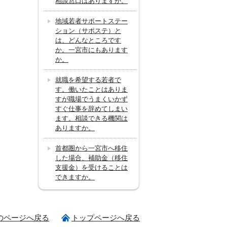
相談窓口はありますか。
地域若者サポートステー
ション（サポステ）と
は、どんなところです
か。一宮市にもあります
か。
就職を希望する若者で
す。働いたことはありま
すが職場でうまくいかず
すぐ仕事を辞めてしまい
ます。相談できる機関は
ありますか。
首都圏から一宮市へ移住
した場合、補助金（移住
支援金）を受けることは
できますか。
のページへ戻る
トップページへ戻る