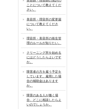
美容師・理容師の免許の
ことについて教えてくだ
さい。
美容所・理容所の変更届
について教えてくださ
い。
理容所・美容所の衛生管
理のルールが知りたい。
クリーニング所を始める
にはどうしたらよいです
か。
障害者の方を雇う予定を
しています。雇用した場
合の補助金はあります
か。
障害のある人が働く場
合、どこに相談したらよ
いのでしょうか。