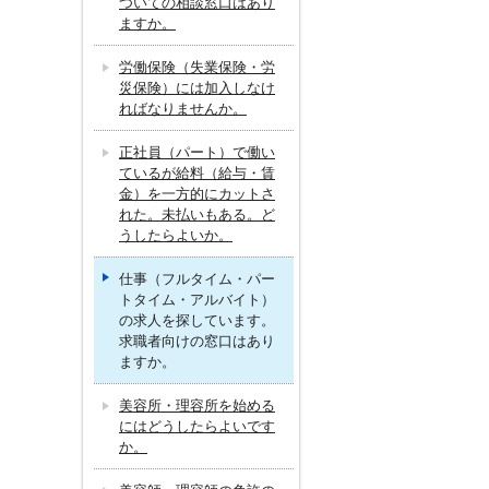
ついての相談窓口はあり
ますか。
労働保険（失業保険・労
災保険）には加入しなけ
ればなりませんか。
正社員（パート）で働い
ているが給料（給与・賃
金）を一方的にカットさ
れた。未払いもある。ど
うしたらよいか。
仕事（フルタイム・パー
トタイム・アルバイト）
の求人を探しています。
求職者向けの窓口はあり
ますか。
美容所・理容所を始める
にはどうしたらよいです
か。