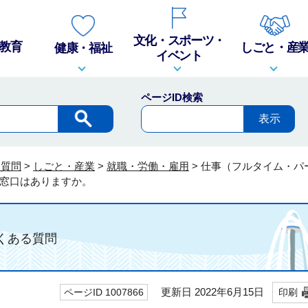
文化・スポーツ・
教育
しごと・産
健康・福祉
イベント
ページID検索
る質問
>
しごと・産業
>
就職・労働・雇用
>
仕事（フルタイム・パ
窓口はありますか。
ある質問
更新日 2022年6月15日
ページID 1007866
印刷