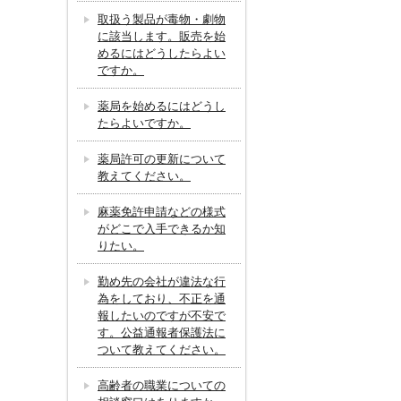
取扱う製品が毒物・劇物
に該当します。販売を始
めるにはどうしたらよい
ですか。
薬局を始めるにはどうし
たらよいですか。
薬局許可の更新について
教えてください。
麻薬免許申請などの様式
がどこで入手できるか知
りたい。
勤め先の会社が違法な行
為をしており、不正を通
報したいのですが不安で
す。公益通報者保護法に
ついて教えてください。
高齢者の職業についての