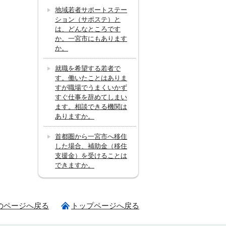
地域若者サポートステー
ション（サポステ）と
は、どんなところです
か。一宮市にもあります
か。
就職を希望する若者で
す。働いたことはありま
すが職場でうまくいかず
すぐ仕事を辞めてしまい
ます。相談できる機関は
ありますか。
首都圏から一宮市へ移住
した場合、補助金（移住
支援金）を受けることは
できますか。
のページへ戻る
トップページへ戻る