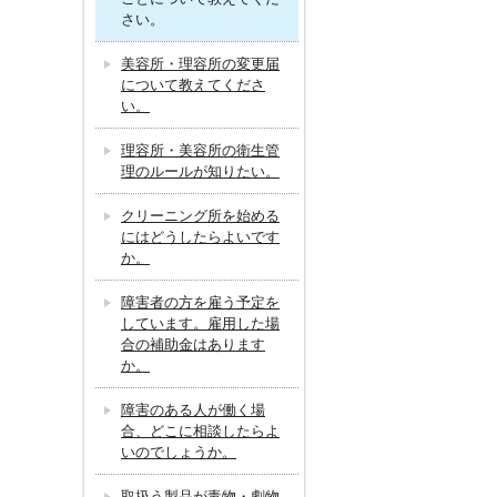
さい。
美容所・理容所の変更届
について教えてくださ
い。
理容所・美容所の衛生管
理のルールが知りたい。
クリーニング所を始める
にはどうしたらよいです
か。
障害者の方を雇う予定を
しています。雇用した場
合の補助金はあります
か。
障害のある人が働く場
合、どこに相談したらよ
いのでしょうか。
取扱う製品が毒物・劇物