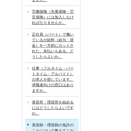
労働保険（失業保険・労
災保険）には加入しなけ
ればなりませんか。
正社員（パート）で働い
ているが給料（給与・賃
金）を一方的にカットさ
れた。未払いもある。ど
うしたらよいか。
仕事（フルタイム・パー
トタイム・アルバイト）
の求人を探しています。
求職者向けの窓口はあり
ますか。
美容所・理容所を始める
にはどうしたらよいです
か。
美容師・理容師の免許の
ことについて教えてくだ