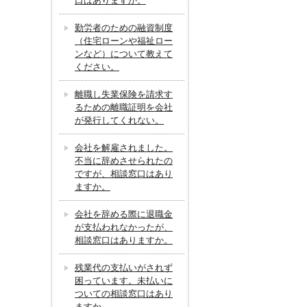
口はありますか。
勤労者のための融資制度
（住宅ローンや福祉ロー
ンなど）について教えて
ください。
離職し失業保険を請求す
るための離職証明を会社
が発行してくれない。
会社を解雇されました。
不当に辞めさせられたの
ですが、相談窓口はあり
ますか。
会社を辞める際に退職金
が支払われなかったが、
相談窓口はありますか。
残業代の支払いがされず
困っています。未払いに
ついての相談窓口はあり
ますか。