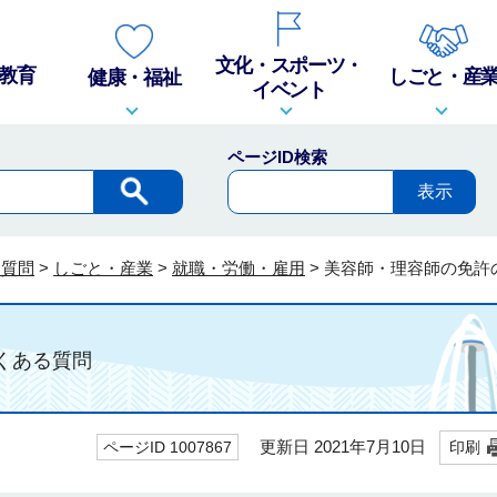
文化・スポーツ・
教育
しごと・産
健康・福祉
イベント
ページID検索
る質問
>
しごと・産業
>
就職・労働・雇用
>
美容師・理容師の免許
ある質問
更新日 2021年7月10日
ページID 1007867
印刷