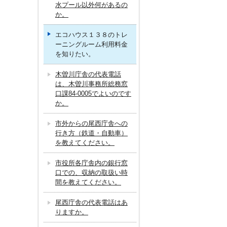
水プール以外何があるの
か。
エコハウス１３８のトレ
ーニングルーム利用料金
を知りたい。
木曽川庁舎の代表電話
は、木曽川事務所総務窓
口課84-0005でよいのです
か。
市外からの尾西庁舎への
行き方（鉄道・自動車）
を教えてください。
市役所各庁舎内の銀行窓
口での、収納の取扱い時
間を教えてください。
尾西庁舎の代表電話はあ
りますか。