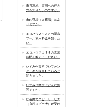
市営墓地・霊園への行き
方を知りたいのですが。
市の斎場（火葬場）はあ
りますか。
エコハウス１３８の温水
プール利用料金を知りた
い。
エコハウス１３８の営業
時間を教えてください。
いずみ作業所でシフォン
ケーキを販売していると
聞きました。
いずみ作業所はどんな施
設ですか。
庁舎内でコピーサービス
（有料コピー機）が受け