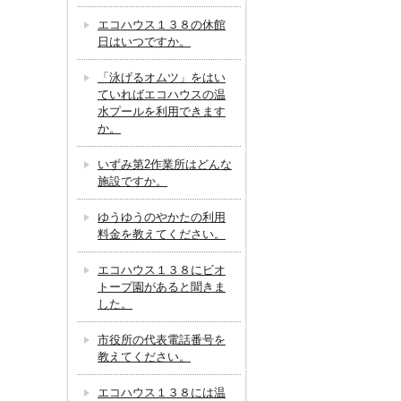
エコハウス１３８の休館
日はいつですか。
「泳げるオムツ」をはい
ていればエコハウスの温
水プールを利用できます
か。
いずみ第2作業所はどんな
施設ですか。
ゆうゆうのやかたの利用
料金を教えてください。
エコハウス１３８にビオ
トープ園があると聞きま
した。
市役所の代表電話番号を
教えてください。
エコハウス１３８には温