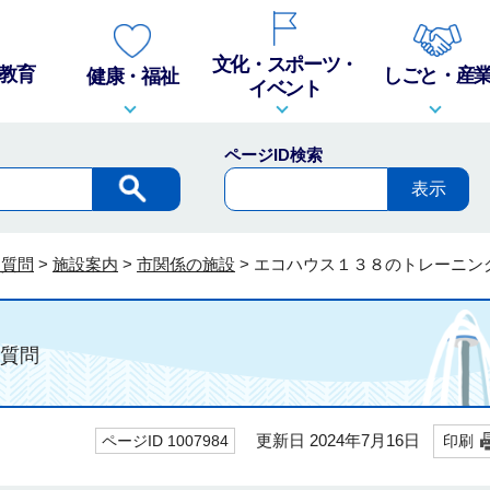
文化・スポーツ・
教育
しごと・産
健康・福祉
イベント
ページID検索
る質問
>
施設案内
>
市関係の施設
>
エコハウス１３８のトレーニン
質問
更新日 2024年7月16日
ページID 1007984
印刷