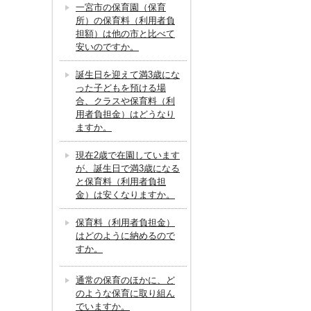
一宮市の保育園（保育
所）の保育料（利用者負
担額）は他の市と比べて
安いのですか。
誕生日を迎えて満3歳にな
った子どもを預ける場
合、クラスや保育料（利
用者負担金）はどうなり
ますか。
現在2歳で在園しています
が、誕生日で満3歳になる
と保育料（利用者負担
金）は安くなりますか。
保育料（利用者負担金）
はどのように納めるので
すか。
通常の保育のほかに、ど
のような保育に取り組ん
でいますか。