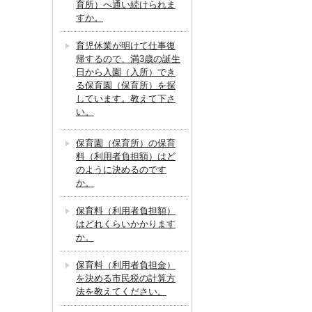
育所）へ通い続けられま
すか。
育児休業が明けて仕事復
帰するので、満3歳の誕生
日から入園（入所）でき
る保育園（保育所）を探
しています。教えて下さ
い。
保育園（保育所）の保育
料（利用者負担額）はど
のように決めるのです
か。
保育料（利用者負担額）
はどれくらいかかります
か。
保育料（利用者負担金）
を決める市民税の計算方
法を教えてください。