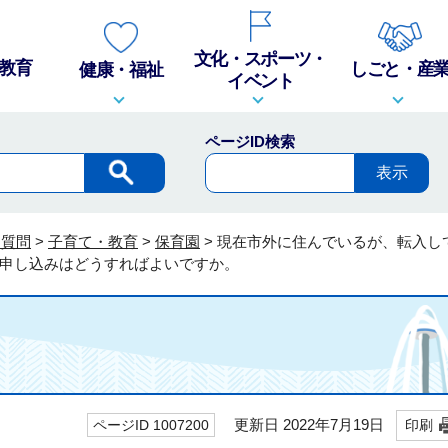
文化・スポーツ・
教育
しごと・産
健康・福祉
イベント
ページID検索
る質問
>
子育て・教育
>
保育園
>
現在市外に住んでいるが、転入し
申し込みはどうすればよいですか。
更新日 2022年7月19日
ページID 1007200
印刷