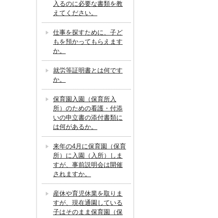
入るのに必要な書類を教
えてください。
仕事を探すために、子ど
もを預かってもらえます
か。
就労等証明書とは何です
か。
保育園入園（保育所入
所）のための看護・付添
いの申立書の添付書類に
は何があるか。
来年の4月に保育園（保育
所）に入園（入所）しま
すが、事前説明会は開催
されますか。
産休や育児休業を取りま
すが、現在通園している
子はそのまま保育園（保