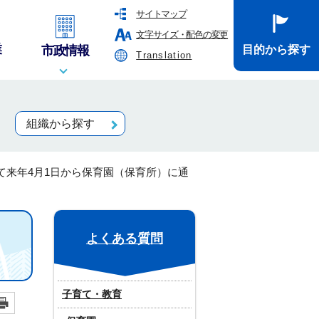
サイトマップ
文字サイズ・配色の変更
業
市政情報
目的から探す
Translation
組織から探す
て来年4月1日から保育園（保育所）に通
よくある質問
子育て・教育